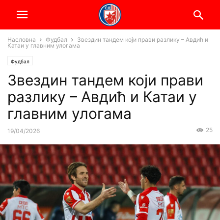
Насловна
Фудбал
Звездин тандем који прави разлику – Авдић и
Катаи у главним улогама
Фудбал
Звездин тандем који прави
разлику – Авдић и Катаи у
главним улогама
25
19/04/2026