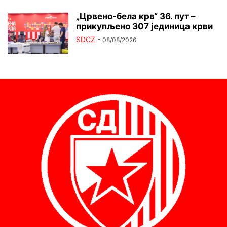
„Црвено-бела крв“ 36. пут –
прикупљено 307 јединица крви
SDCZ
-
08/08/2026