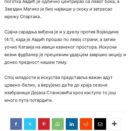
поготка Авдић је одлично центрирао са левог бока, а
Звездин Магико је био највиши у скоку и затресао
мрежу Спартака.
Сјајна сарадња виђена је и у дуелу против Војводине
(4:1), када је Авдић прошао по левој страни, а затим
уочио Катаија на ивици казненог простора. Искусни
везни фудбалер је прецизним ударцем завршио акцију и
донео предност нашем тиму.
Спој младости и искуства представља важан адут
црвено-белих, а верујемо да ће до краја сезоне
изабраници Дејана Станковића кроз наступе то још
много пута потврдити.