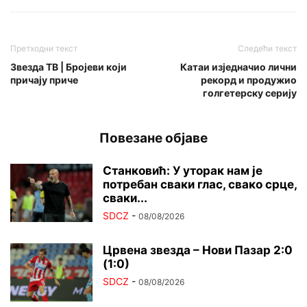
Претходни текст
Следећи текст
Звезда ТВ | Бројеви који
Катаи изједначио лични
причају приче
рекорд и продужио
голгетерску серију
Повезане објаве
Станковић: У уторак нам је
потребан сваки глас, свако срце,
сваки...
SDCZ
-
08/08/2026
Црвена звезда – Нови Пазар 2:0
(1:0)
SDCZ
-
08/08/2026