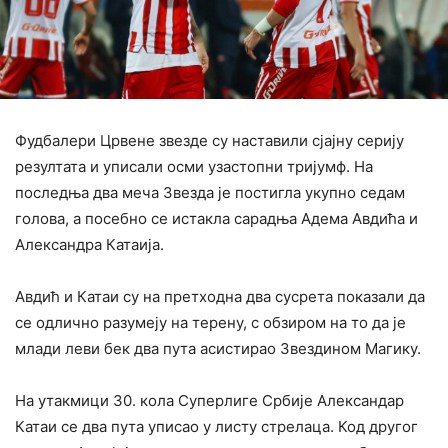
Фудбалери Црвене звезде су наставили сјајну серију
резултата и уписали осми узастопни тријумф. На
последња два меча Звезда је постигла укупно седам
голова, а посебно се истакла сарадња Адема Авдића и
Александра Катаија.
‍Авдић и Катаи су на претходна два сусрета показали да
се одлично разумеју на терену, с обзиром на то да је
млади леви бек два пута асистирао Звездином Магику.
На утакмици 30. кола Суперлиге Србије Александар
Катаи се два пута уписао у листу стрелаца. Код другог