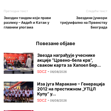
Претходни текст
Следећи текст
Звездин тандем који прави
Звездини јуниори
разлику – Авдић и Катаи у
тријумфално на Првенству
главним улогама
Београда
Повезане објаве
Звезда награђује учеснике
акције “Црвено-бела крв”,
сваком карта за Хапоел Бер...
SDCZ
-
06/08/2026
Иза југа Маракане – Генерација
2012 на престижном „УТЦЛ
Купу“ у...
SDCZ
-
06/08/2026