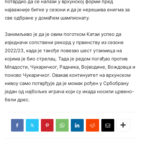
потврдио да се налази у врхунској форми пред
најважније битке у сезони и да је нерешива енигма за
све одбране у домаћем шампионату.
Занимљиво је да је овим поготком Катаи успео да
изједначи сопствени рекорд у првенству из сезоне
2022/23, када је такође повезао шест утакмица на
којима је био стрелац. Тада је редом погађао против
Младости, Чукаричког, Радника, Војводине, Вождовца и
поново Чукаричког. Овакав континуитет на врхунском
нивоу само потврђује да је момак рођен у Србобрану
један од најбољих играча који су икада носили црвено-
бели дрес.