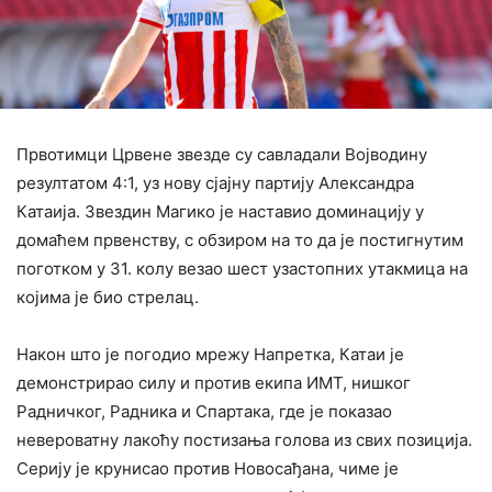
Првотимци Црвене звезде су савладали Војводину
резултатом 4:1, уз нову сјајну партију Александра
Катаија. Звездин Магико је наставио доминацију у
домаћем првенству, с обзиром на то да је постигнутим
поготком у 31. колу везао шест узастопних утакмица на
којима је био стрелац.
‍Након што је погодио мрежу Напретка, Катаи је
демонстрирао силу и против екипа ИМТ, нишког
Радничког, Радника и Спартака, где је показао
невероватну лакоћу постизања голова из свих позиција.
Серију је крунисао против Новосађана, чиме је