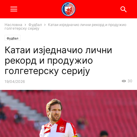
Насловна
Фудбал
Катаи изједначио лични рекорд и продужио
голгетерску серију
Фудбал
Катаи изједначио лични
рекорд и продужио
голгетерску серију
30
19/04/2026