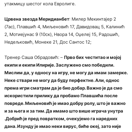
утакмицу шестог кола Евролиге.
Црвена звезда Меридианбет
: Милер Мекинтајер 2
(7ас), Плавшић 4, Миљеновић 17, Давидовац 5, Калинић
2, Мотиејунас 9 (10ск), Нвора 14, Оџелеј 15, Радошић,
Недељковић, Монеке 21, Дос Сантос 12;
Тренер Саша Обрадовић: –
Прво бих честитао и мојој
екипи и екипи Илирије. Заслужено смо победили.
Мислим да, у односу на игру, не могу да имам замерке.
Неке ствари не могу да буду перфектне. Али, однос
према игри сматрам да је био добар. Важно је да смо
искористили прилику да пробамо Плавшића после
повреде. Миљеновић је имао добру ролу, што је важно
и за њега и за тим. Да имамо што више играча унутра
.Добрић је пред повратком, очекујемо га наредних
дана. Изунду је имао неки вирус, биће океј, зато није