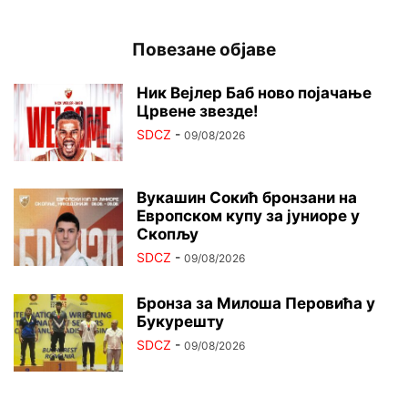
Повезане објаве
Ник Вејлер Баб ново појачање
Црвене звезде!
SDCZ
-
09/08/2026
Вукашин Сокић бронзани на
Европском купу за јуниоре у
Скопљу
SDCZ
-
09/08/2026
Бронза за Милоша Перовића у
Букурешту
SDCZ
-
09/08/2026