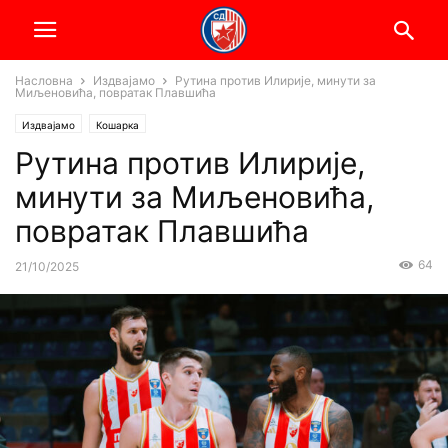
Насловна
Издвајамо
Рутина против Илирије, минути за
Миљеновића, повратак Плавшића
Издвајамо
Кошарка
Рутина против Илирије,
минути за Миљеновића,
повратак Плавшића
64
21/10/2025