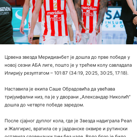
Црвена звезда Меридианбет је дошла до прве победе у
новој сезни АБА лиге, пошто је у трећем колу савладала
Илирију резултатом – 101:87 (34:19, 20:25, 30:25, 17:18).
Наставила је екипа Саше Обрадовића да увећава
тријумфални низ, па је у дворани „Александар Николић“
дошла до четврте победе заредом.
После сјајног дуплог кола, где је Звезда надиграла Реал
и Жалгирис, вратила се у јадранске оквире и рутински
оставила словеначки тим без наде. Врло брзо је било