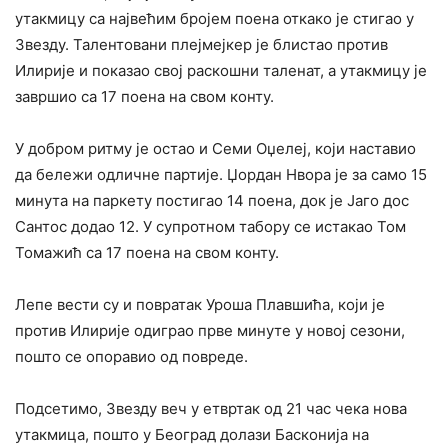
утакмицу са највећим бројем поена откако је стигао у
Звезду. Талентовани плејмејкер је блистао против
Илирије и показао свој раскошни таленат, а утакмицу је
завршио са 17 поена на свом конту.
У добром ритму је остао и Семи Оџелеј, који наставио
да бележи одличне партије. Џордан Нвора је за само 15
минута на паркету постигао 14 поена, док је Јаго дос
Сантос додао 12. У супротном табору се истакао Том
Томажић са 17 поена на свом конту.
Лепе вести су и повратак Уроша Плавшића, који је
против Илирије одиграо прве минуте у новој сезони,
пошто се опоравио од повреде.
Подсетимо, Звезду веч у етвртак од 21 час чека нова
утакмица, пошто у Београд долази Басконија на