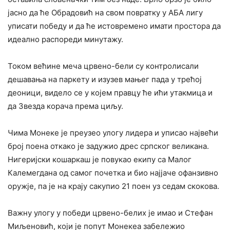
јасно да ће Обрадовић на свом повратку у АБА лигу
уписати победу и да ће истовремено имати простора да
идеално распореди минутажу.
Током већине меча црвено-бели су контролисали
дешавања на паркету и изузев мањег пада у трећој
деоници, видело се у којем правцу ће ићи утакмица и
да Звезда корача према циљу.
Чима Монеке је преузео улогу лидера и уписао највећи
број поена откако је задужио дрес српског великана.
Нигеријски кошаркаш је повукао екипу са Малог
Калемегдана од самог почетка и био најјаче офанзивно
оружје, па је на крају сакупио 21 поен уз седам скокова.
Важну улогу у победи црвено-белих је имао и Стефан
Миљеновић, који је попут Монекеа забележио