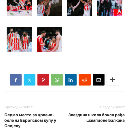
Претходни текст
Следећи текст
Седмо место за црвено-
Звездина школа бокса рађа
беле на Европском купу у
шампионе Балкана
Осијеку