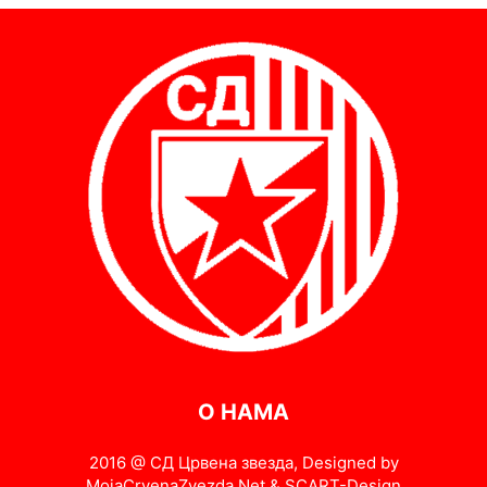
О НАМА
2016 @ СД Црвена звезда, Designed by
MojaCrvenaZvezda.Net & SCART-Design