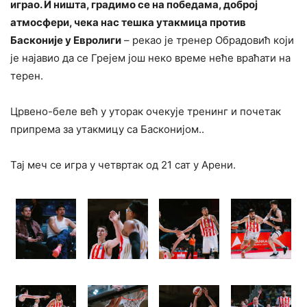
играо. И ништа, градимо се на победама, доброј
атмосфери, чека нас тешка утакмица против
Басконије у Евролиги
– рекао је тренер Обрадовић који
је најавио да се Грејем још неко време неће враћати на
терен.
Црвено-беле већ у уторак очекује тренинг и почетак
припрема за утакмицу са Басконијом..
Тај меч се игра у четвртак од 21 сат у Арени.