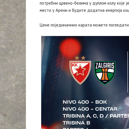
потребни црвено-белима у дуплом колу које ј
место у Арени и будите додатна енергија к
Цене појединачних карата можете погледати 