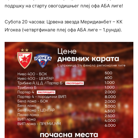
подршку на старту овогодишњег плеј офа АБА лиге!
Субота 20 часова: Црвена звезда Меридианбет – КК
Игокеа (четвртфинале плеј офа АБА лиге – 1.рунда).