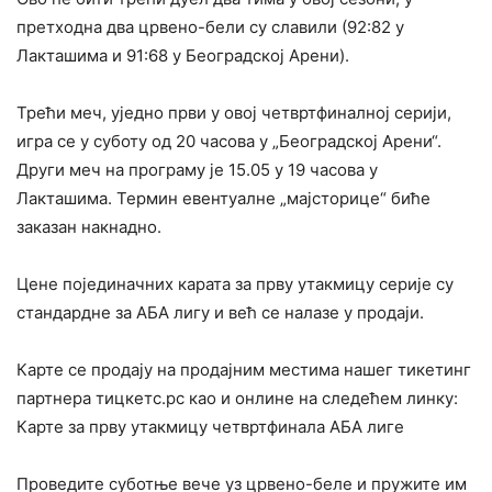
претходна два црвено-бели су славили (92:82 у
Лакташима и 91:68 у Београдској Арени).
Трећи меч, уједно први у овој четвртфиналној серији,
игра се у суботу од 20 часова у „Београдској Арени“.
Други меч на програму је 15.05 у 19 часова у
Лакташима. Термин евентуалне „мајсторице“ биће
заказан накнадно.
Цене појединачних карата за прву утакмицу серије су
стандардне за АБА лигу и већ се налазе у продаји.
Карте се продају на продајним местима нашег тикетинг
партнера тицкетс.рс као и онлине на следећем линку:
Карте за прву утакмицу четвртфинала АБА лиге
Проведите суботње вече уз црвено-беле и пружите им