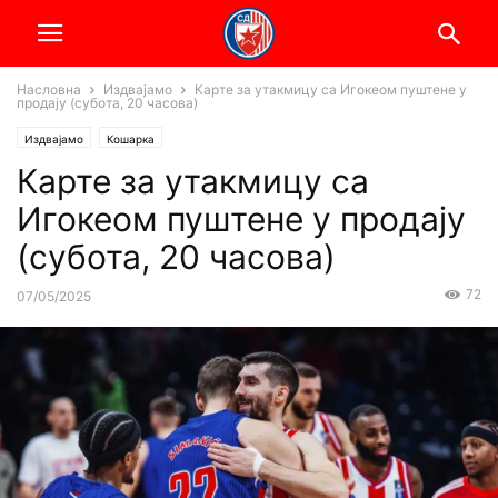
Насловна
Издвајамо
Карте за утакмицу са Игокеом пуштене у
продају (субота, 20 часова)
Издвајамо
Кошарка
Карте за утакмицу са
Игокеом пуштене у продају
(субота, 20 часова)
72
07/05/2025