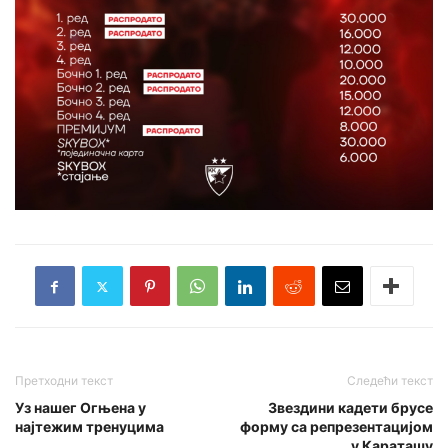
Претходни текст
Следећи текст
Уз нашег Огњена у
Звездини кадети брусе
најтежим тренуцима
форму са репрезентацијом
у Караташу