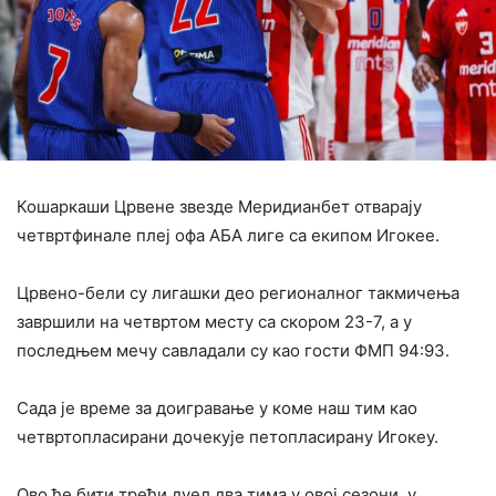
Кошаркаши Црвене звезде Меридианбет отварају
четвртфинале плеј офа АБА лиге са екипом Игокее.
Црвено-бели су лигашки део регионалног такмичења
завршили на четвртом месту са скором 23-7, а у
последњем мечу савладали су као гости ФМП 94:93.
Сада је време за доигравање у коме наш тим као
четвртопласирани дочекује петопласирану Игокеу.
Ово ће бити трећи дуел два тима у овој сезони, у