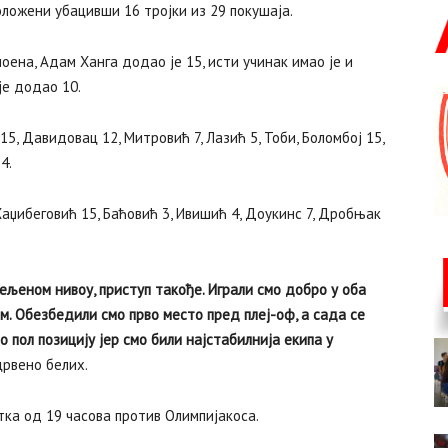
ложени убацивши 16 тројки из 29 покушаја.
оена, Адам Ханга додао је 15, исти учинак имао је и
је додао 10.
15, Давидовац 12, Митровић 7, Лазић 5, Тоби, Боломбој 15,
4.
 Хаџибеговић 15, Баћовић 3, Ивишић 4, Доукинс 7, Дробњак
ељеном нивоу, приступ такође. Играли смо добро у оба
м. Обезбедили смо прво место пред плеј-оф, а сада се
 пол позицију јер смо били најстабилнија екипа у
црвено белих.
тка од 19 часова против Олимпијакоса.