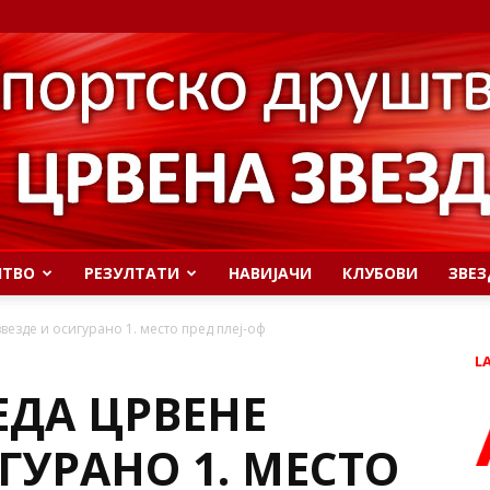
ШТВО
РЕЗУЛТАТИ
НАВИЈАЧИ
КЛУБОВИ
ЗВЕЗ
везде и осигурано 1. место пред плеј-оф
L
ЕДА ЦРВЕНЕ
ГУРАНО 1. МЕСТО