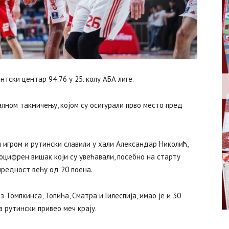
ски центар 94:76 у 25. колу АБА лиге.
алном такмичењу, којом су осигурали прво место пред
м игром и рутински славили у хали Александар Николић,
воцифрен вишак који су увећавали, посебно на старту
предност већу од 20 поена.
 Томпкинса, Топића, Сматра и Гилеспија, имао је и 30
 рутински привео меч крају.