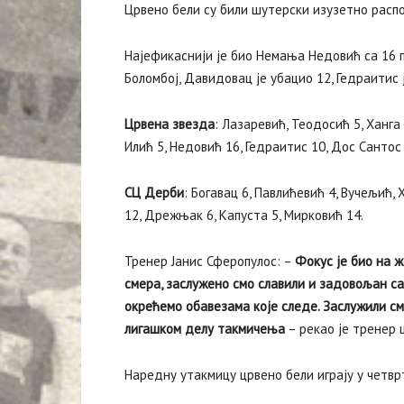
Црвено бели су били шутерски изузетно распо
Најефикаснији је био Немања Недовић са 16 п
Боломбој, Давидовац је убацио 12, Гедраитис 
Црвена звезда
: Лазаревић, Теодосић 5, Ханга 
Илић 5, Недовић 16, Гедраитис 10, Дос Сантос 
СЦ Дерби
: Богавац 6, Павлићевић 4, Вучељић,
12, Дрежњак 6, Капуста 5, Мирковић 14.
Тренер Јанис Сферопулос: –
Фокус је био на ж
смера, заслужено смо славили и задовољан са
окрећемо обавезама које следе. Заслужили смо
лигашком делу такмичења
– рекао је тренер 
Наредну утакмицу црвено бели играју у четвр