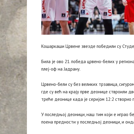
Кошаркаши Црвене звезде победили су Студент
Била је ово 21. победа црвено-белих у регион
плеј-оф на Јадрану.
Црвено-бели су без великих трзавица, сигуро
где су већ на крају прве деонице ствроили д
треће деонице када је серијом 12:2 створио 
У последњој деоници, наш тим који е играо без
поена предности у последњој деоници, и онда