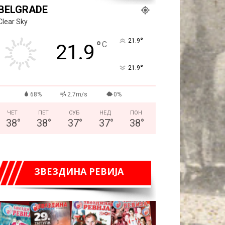
BELGRADE
Clear Sky
°
21.9
°
C
21.9
°
21.9
68%
2.7m/s
0%
ЧЕТ
ПЕТ
СУБ
НЕД
ПОН
38
°
38
°
37
°
37
°
38
°
ЗВЕЗДИНА РЕВИЈА