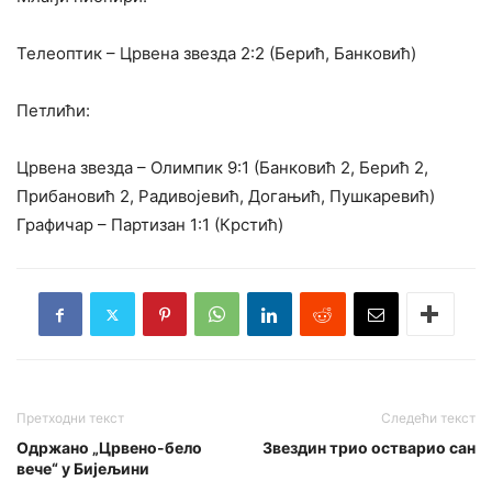
Телеоптик – Црвена звезда 2:2 (Берић, Банковић)
Петлићи:
Црвена звезда – Олимпик 9:1 (Банковић 2, Берић 2,
Прибановић 2, Радивојевић, Догањић, Пушкаревић)
Графичар – Партизан 1:1 (Крстић)
Претходни текст
Следећи текст
Одржано „Црвено-бело
Звездин трио остварио сан
вече“ у Бијељини