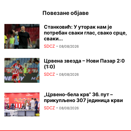
Повезане објаве
Станковић: У уторак нам је
потребан сваки глас, свако срце,
сваки...
SDCZ
-
08/08/2026
Црвена звезда – Нови Пазар 2:0
(1:0)
SDCZ
-
08/08/2026
„Црвено-бела крв“ 36. пут –
прикупљено 307 јединица крви
SDCZ
-
08/08/2026