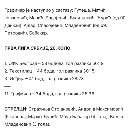
Графичар је наступио у саставу: Гутеша, Матић,
Јовановић, Марић, Радојевић, Васиљевић, Ћурић (од 90.
Данкан), Ајдар, Спасојевић, Младеновић (од 69.
Петровић), Бабакар.
ПРВА ЛИГА СРБИЈЕ, 26. КОЛО
:
1. ОФК Београд – 58 бодова, гол разлика 50:19
2. Текстилац – 44 бода, гол разлика 30:15
3. Инђија – 41 бод, гол разлика 28:23
—-
11. Графичар – 34 бода, гол разлика 35:36
СТРЕЛЦИ
: Страхиња Стојановић, Андрија Максимовић
(6 голова), Марко Ћурић, Мбуп Бабакар (4 гола), Вељко
Младеновић (3 гола).