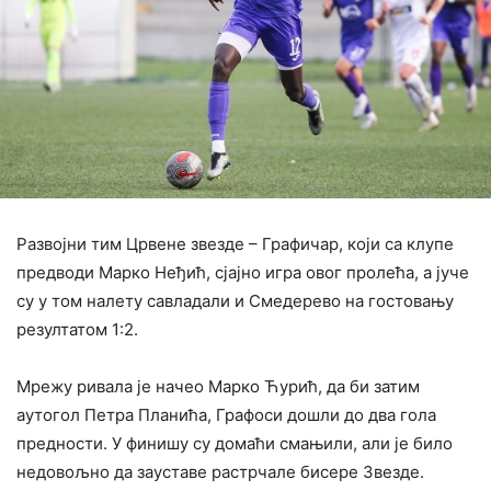
Развојни тим Црвене звезде – Графичар, који са клупе
предводи Марко Неђић, сјајно игра овог пролећа, а јуче
су у том налету савладали и Смедерево на гостовању
резултатом 1:2.
Мрежу ривала је начео Марко Ћурић, да би затим
аутогол Петра Планића, Графоси дошли до два гола
предности. У финишу су домаћи смањили, али је било
недовољно да зауставе растрчале бисере Звезде.