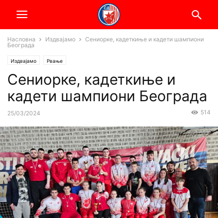
Насловна
Издвајамо
Сениорке, кадеткиње и кадети шампиони
Београда
Издвајамо
Рвање
Сениорке, кадеткиње и
кадети шампиони Београда
514
25/03/2024