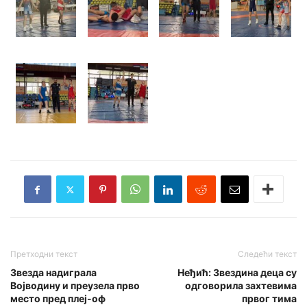
Претходни текст
Следећи текст
Звезда надиграла
Неђић: Звездина деца су
Војводину и преузела прво
одговорила захтевима
место пред плеј-оф
првог тима