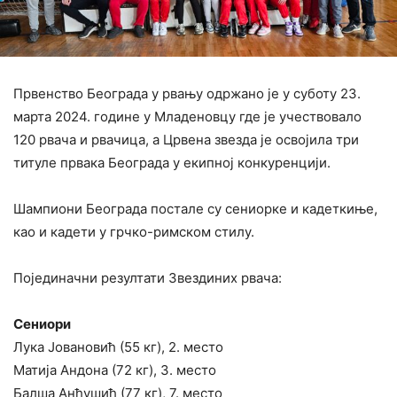
Првенство Београда у рвању одржано је у суботу 23.
марта 2024. године у Младеновцу где је учествовало
120 рвача и рвачица, а Црвена звезда је освојила три
титуле првака Београда у екипној конкуренцији.
Шампиони Београда постале су сениорке и кадеткиње,
као и кадети у грчко-римском стилу.
Појединачни резултати Звездиних рвача:
Сениори
Лука Јовановић (55 кг), 2. место
Матија Андона (72 кг), 3. место
Балша Анђушић (77 кг), 7. место