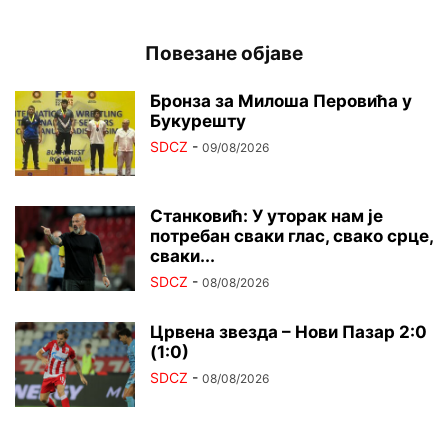
Повезане објаве
Бронза за Милоша Перовића у
Букурешту
SDCZ
-
09/08/2026
Станковић: У уторак нам је
потребан сваки глас, свако срце,
сваки...
SDCZ
-
08/08/2026
Црвена звезда – Нови Пазар 2:0
(1:0)
SDCZ
-
08/08/2026