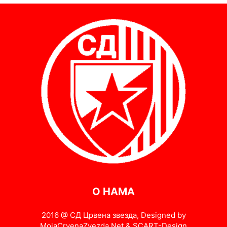
О НАМА
2016 @ СД Црвена звезда, Designed by
MojaCrvenaZvezda.Net & SCART-Design