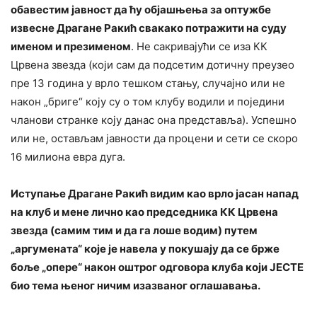
обавестим јавност да ћу објашњења за оптужбе
извесне Драгане Ракић свакако потражити на суду
именом и презименом
. Не сакривајући се иза КК
Црвена звезда (који сам да подсетим дотичну преузео
пре 13 година у врло тешком стању, случајно или не
након „бриге“ коју су о том клубу водили и поједини
чланови странке коју данас она представља). Успешно
или не, остављам јавности да процени и сети се скоро
16 милиона евра дуга.
Иступање Драгане Ракић видим као врло јасан напад
на клуб и мене лично као председника КК Црвена
звезда (самим тим и да га лоше водим) путем
„аргумената“ које је навела у покушају да се брже
боље „опере“ након оштрог одговора клуба који ЈЕСТЕ
био тема њеног ничим изазваног оглашавања.