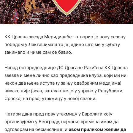
КК Црвена звезда Меридианбет отворио је нову сезону
победом у Лакташима и то је једино што ме у суботу
занимало и чиме сам се бавио.
Напад потпредседнице ДС Драгане Ракић на КК Црвена
звезда и мене лично као председника клуба, који ми ни
након два њена иступа (у за њу одабраним медијима)
никако није јасан, затекао ме је у управо у Републици
Српској на првој утакмицу у новој сезони.
Четири дана пред прву утакмицу у Евролиги коју
организујемо у Београду, најмање времена имам да
одговорам на бесмислице, и
овом приликом желим да