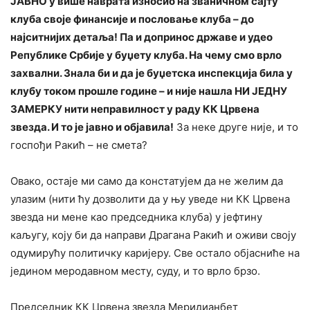
ЈАВНО у више наврата износио на званичном сајту
клуба своје финансије и пословање клуба – до
најситнијих детаља! Па и допринос државе и удео
Републике Србије у буџету клуба. На чему смо врло
захвални. Знала би и да је буџетска инспекција била у
клубу током прошле године – и није нашла НИ ЈЕДНУ
ЗАМЕРКУ нити неправилност у раду КК Црвена
звезда. И то је јавно и објавила!
За неке друге није, и то
госпођи Ракић – не смета?
Овако, остаје ми само да констатујем да не желим да
улазим (нити ћу дозволити да у њу уведе ни КК Црвена
звезда ни мене као председника клуба) у јефтину
каљугу, коју би да направи Драгана Ракић и оживи своју
одумирућу политичку каријеру. Све остало објасниће на
једином меродавном месту, суду, и то врло брзо.
Председник КК Црвена звезда Меридианбет