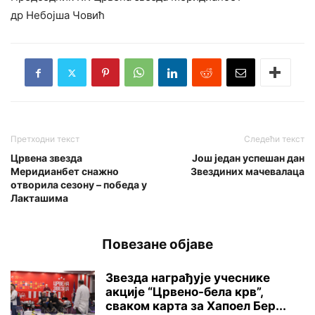
др Небојша Човић
Претходни текст
Следећи текст
Црвена звезда
Још један успешан дан
Меридианбет снажно
Звездиних мачевалаца
отворила сезону – победа у
Лакташима
Повезане објаве
Звезда награђује учеснике
акције “Црвено-бела крв”,
сваком карта за Хапоел Бер...