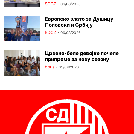
SDCZ
-
06/08/2026
Европско злато за Душицу
Поповски и Србију
SDCZ
-
06/08/2026
Црвено-беле девојке почеле
припреме за нову сезону
boris
-
05/08/2026