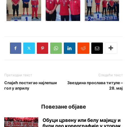
Претходни текст
Следећи текст
Спајић постигао најлепши
Звездина прослава титуле –
гол у априлу
28. мај
Повезане објаве
Обуци црвену или белу мајицу и
буди део кореографије у уторак