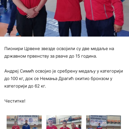
Пионири Црвене звезде освојили су две медаље на
државном првенству за рваче до 15 година.
Андреј Симић освојио је сребрену медаљу у категорији
до 100 кг, док се Немања Драгић окитио бронзом у
категорији до 62 кг.
Честитке!