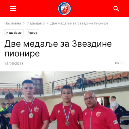
Насловна
Издвајамо
Две медаље за Звездине пионире
Издвајамо
Рвање
Две медаље за Звездине
пионире
83
14/05/2023