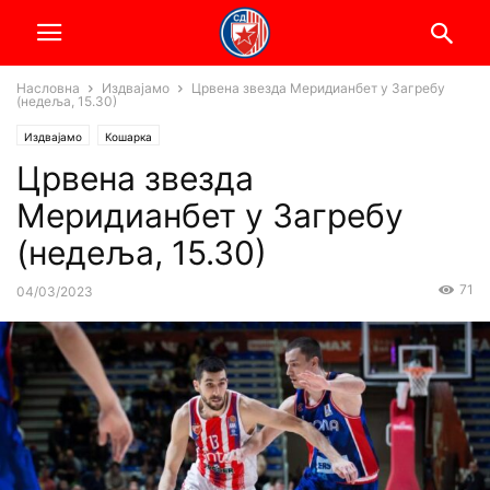
Насловна
Издвајамо
Црвена звезда Меридианбет у Загребу
(недеља, 15.30)
Издвајамо
Кошарка
Црвена звезда
Меридианбет у Загребу
(недеља, 15.30)
71
04/03/2023