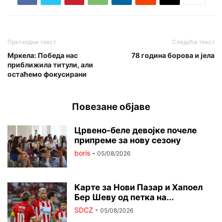
Претходни текст
Следећи текст
Мркела: Победа нас
78 година борова и јела
приближила титули, али
остаћемо фокусирани
Повезане објаве
Црвено-беле девојке почеле
припреме за нову сезону
boris
-
05/08/2026
Карте за Нови Пазар и Хапоел
Бер Шеву од петка на...
SDCZ
-
05/08/2026