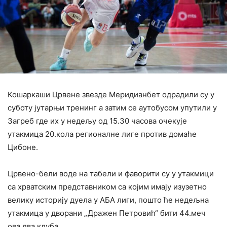
Кошаркаши Црвене звезде Меридианбет одрадили су у
суботу јутарњи тренинг а затим се аутобусом упутили у
Загреб где их у недељу од 15.30 часова очекује
утакмица 20.кола регионалне лиге против домаће
Цибоне.
Црвено-бели воде на табели и фаворити су у утакмици
са хрватским представником са којим имају изузетно
велику историју дуела у АБА лиги, пошто ће недељна
утакмица у дворани „Дражен Петровић“ бити 44.меч
ова два клуба.