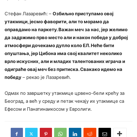
Стефан Лазаревић: –
Озбиљно приступамо овој
утакмици, јесмо фаворити, али то морамо да
оправдамо на паркету. Важан меч за нас, јер желимо
да задржимо прво место али и након победе у доброј
атмосфери дочекамо дупло коло ЕЛ. Неће бити
опуштања, јер Цибона има свој квалитет неколико
врло искусних, али и младих талентованих играча и
одиграће овај меч без притиска. Свакако идемо на
победу
– рекао је Лазаревић.
Одмах по завршетку утакмице црвено-бели крећу за
Београд, а већ у среду и петак чекају их утакмице са
Ефесом и Панатинаикосом у Евролиги.