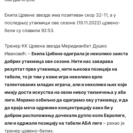
Екипа Црвене звезде има позитиван скор 32-11, а у
последњој утакмици ове сезоне (19.11.2022) црвено-
бели су славили 92:53.
Тренер КК Црвена звезда Меридианбет Душко
Ивановић: –
Екипа Цибоне одиграла је неколико заиста
добрих утакмица ове сезоне. Нити нас заварава
резултат прве утакмице, нити њихова позиција на
табели, то је тим у коме игра неколико врло
талентованих младих играча, али и неколико њих који
имају доста искуства на овом нивоу такмичења у аба
лиги. Морамо озбиљно да одиграмо ову утакмицу, и да
до краја меча одржимо концентрацију како би у
добром расположењу дочекали дупло коло Евролиге,
али и одржали позицију на табели АБА лиге
– рекао је
тренер црвено-белих.