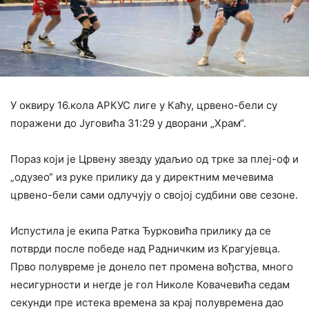
У оквиру 16.кола АРКУС лиге у Каћу, црвено-бели су
поражени до Југовића 31:29 у дворани „Храм“.
Пораз који је Црвену звезду удаљио од трке за плеј-оф и
„одузео“ из руке прилику да у директним мечевима
црвено-бели сами одлучују о својој судбини ове сезоне.
Испустила је екипа Ратка Ђурковића прилику да се
потврди после победе над Радничким из Крагујевца.
Прво полувреме је донело пет промена вођства, много
несигурности и негде је гол Николе Ковачевића седам
секунди пре истека времена за крај полувремена дао