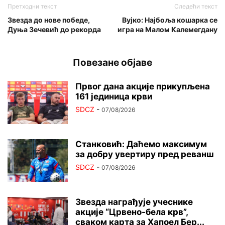
Претходни текст
Следећи текст
Звезда до нове победе,
Вујко: Најбоља кошарка се
Дуња Зечевић до рекорда
игра на Малом Калемегдану
Повезане објаве
Првог дана акције прикупљена
161 јединица крви
SDCZ
-
07/08/2026
Станковић: Даћемо максимум
за добру увертиру пред реванш
SDCZ
-
07/08/2026
Звезда награђује учеснике
акције “Црвено-бела крв”,
сваком карта за Хапоел Бер...