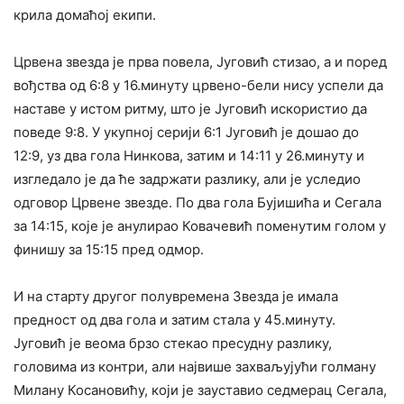
крила домаћој екипи.
Црвена звезда је прва повела, Југовић стизао, а и поред
вођства од 6:8 у 16.минуту црвено-бели нису успели да
наставе у истом ритму, што је Југовић искористио да
поведе 9:8. У укупној серији 6:1 Југовић је дошао до
12:9, уз два гола Нинкова, затим и 14:11 у 26.минуту и
изгледало је да ће задржати разлику, али је уследио
одговор Црвене звезде. По два гола Бујишића и Сегала
за 14:15, које је анулирао Ковачевић поменутим голом у
финишу за 15:15 пред одмор.
И на старту другог полувремена Звезда је имала
предност од два гола и затим стала у 45.минуту.
Југовић је веома брзо стекао пресудну разлику,
головима из контри, али највише захваљујући голману
Милану Косановићу, који је зауставио седмерац Сегала,