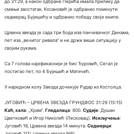
до 31:29, а након одбране Перића имала прилику да
смањи заостатак. Косановић је одбранио поменути
седмерац Бујишићу и одбранио победу своје екипе.
Црвена звезда је сада три бода иза панчевачког Динама,
пет иза „вечитог ривала“ и не држи више ситуацију у
својим рукама.
Са 7 голова најефикаснији је био Ђуровић, Сегал је
постигао пет, по 4 Бујишић и Матичић.
У наредном колу Звезда дочекује Рудар из Костолца.
ЈУГОВИЋ – ЦРВЕНА ЗВЕЗДА ГРУНДФОС 31:29 (15:15)
Каћ, хала
: „Храм“.
Гледалаца
: 800.
Судије
: Душан
Цветковић и Игор Николић (Лесковац).
Искључења
:
Југовић 16, Црвена звезда 14 минута.
Седмерци
:
Југовић 2(1), Црвена звезда 9(6).