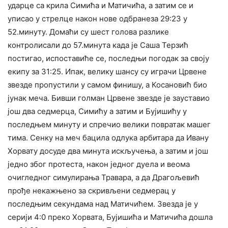
ударце са крила Симића и Матичића, а затим се и
уписао у стрелце након нове одбранеза 29:23 у
52.минуту. Домаћи су шест голова разлике
контролисали до 57.минута када је Саша Терзић
постигао, испоставиће се, последњи погодак за своју
екипу за 31:25. Ипак, велику шансу су играчи Црвене
звезде пропустили у самом финишу, а Косановић био
јунак меча. Бивши голман Црвене звезде је зауставио
још два седмерца, Симићу а затим и Бујишићу у
последњем минуту и спречио велики повратак машег
тима. Сенку на меч бацила одлука арбитара да Ивану
Хорвату досуде два минута искључења, а затим и још
једно због протеста, након једног дуела и веома
очигледног симулирања Травара, а да Драгољевић
прође некажњено за скривљени седмерац у
последњим секундама над Матичићем. Звезда је у
серији 4:0 преко Хорвата, Бујишића и Матичића дошла