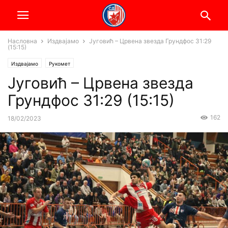
Насловна
Издвајамо
Југовић – Црвена звезда Грундфос 31:29
(15:15)
Издвајамо
Рукомет
Југовић – Црвена звезда
Грундфос 31:29 (15:15)
162
18/02/2023