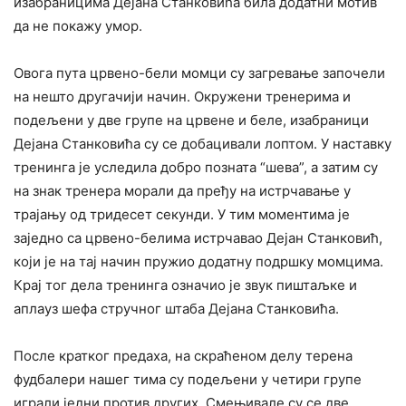
изабраницима Дејана Станковића била додатни мотив
да не покажу умор.
Овога пута црвено-бели момци су загревање започели
на нешто другачији начин. Окружени тренерима и
подељени у две групе на црвене и беле, изабраници
Дејана Станковића су се добацивали лоптом. У наставку
тренинга је уследила добро позната “шева”, а затим су
на знак тренера морали да пређу на истрчавање у
трајању од тридесет секунди. У тим моментима је
заједно са црвено-белима истрчавао Дејан Станковић,
који је на тај начин пружио додатну подршку момцима.
Крај тог дела тренинга означио је звук пиштаљке и
аплауз шефа стручног штаба Дејана Станковића.
После кратког предаха, на скраћеном делу терена
фудбалери нашег тима су подељени у четири групе
играли једни против других. Смењивале су се две