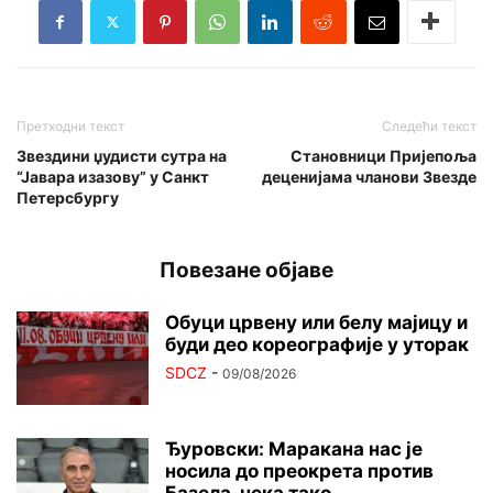
Претходни текст
Следећи текст
​Звездини џудисти сутра на
Становници Пријепоља
“Јавара изазову” у Санкт
деценијама чланови Звезде
Петерсбургу
Повезане објаве
Обуци црвену или белу мајицу и
буди део кореографије у уторак
SDCZ
-
09/08/2026
Ђуровски: Маракана нас је
носила до преокрета против
Базела, нека тако...