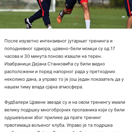
После изузетно интензивног јутарњег тренинга и
поподневног одмора, црвено-бели момци су од 17
часова и 30 минута поново изашли на терен.
Изабраници Дејана Станковића су били видно
расположени и поред напорног рада у претходних
неколико дана, а управо то је још један показатељ да у
нашем тиму влада сјајна атмосфера.
Фудбалери Црвене звезде су и на овом тренингу имали
велику подршку многобројних пролазника који су били
одушевљени због прилике да прате тренинг
првотимаца вољеног клуба. Управо је та подршка