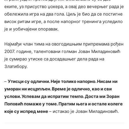
екипе, уз присуство џокера, а овај део вечерњег рада је
обележила игра на два гола. Циљ је био да се постигне
висок ритам игре, а после напорног тренинга уследило
је и уобичајени опоравак.
Најмађи члан тима на овогодишњим припремама рођен
2007. године, талентовани голман Јован Миладиновић
је сумирао утиске са досадашњег дела рада на
Златибору.
–
Утисци су одлични. Није толико напорно. Нисам ни
уморан ни исцрпљен. Време је одлично, као и сви
услови. Успевам да испратим темпо. Доста ми Зоран
Поповић помаже у томе. Пратим њега и остале колеге
које су испред мене
– истакао је Јован Миладиновић.