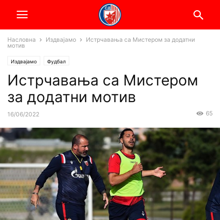
Насловна
Издвајамо
Истрчавања са Мистером за додатни
мотив
Издвајамо
Фудбал
Истрчавања са Мистером
за додатни мотив
65
16/06/2022