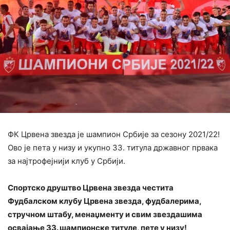
ФК Црвена звезда је шампион Србије за сезону 2021/22!
Ово је пета у низу и укупно 33. титула државног првака
за најтрофејнији клуб у Србији.
Спортско друштво Црвена звезда честита
Фудбалском клубу Црвена звезда, фудбалерима,
стручном штабу, менаџменту и свим звездашима
освајање 33. шампионске титуле, пете у низу!