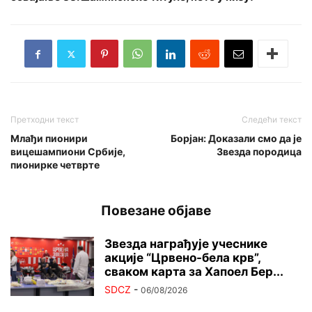
Претходни текст
Следећи текст
Млађи пионири
Борјан: Доказали смо да је
вицешампиони Србије,
Звезда породица
пионирке четврте
Повезане објаве
Звезда награђује учеснике
акције “Црвено-бела крв”,
сваком карта за Хапоел Бер...
SDCZ
-
06/08/2026