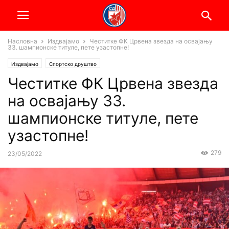
Насловна
Издвајамо
Честитке ФК Црвена звезда на освајању
33. шампионске титуле, пете узастопне!
Издвајамо
Спортско друштво
Честитке ФК Црвена звезда
на освајању 33.
шампионске титуле, пете
узастопне!
279
23/05/2022