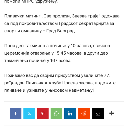
помоћи МНРО удружењу.
Пливачки митинг „Све пролази, Звезда траје“ одржава
се под покровитељством Градског секретаријата за
спорт и омладину – Град Београд.
Први део такмичења почиње у 10 часова, свечана
церемонија отварања у 15.45 часова, а други део
такмичења почиње у 16 часова.
Позивамо вас да својим присуством увеличате 77.
рођендан Пливачког клуба Црвена звезда, подржите
пливаче и уживате у њиховом надметању!