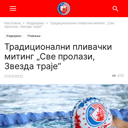
Насловна
Издвајамо
Традиционални пливачки митинг „Све
пролази, Звезда траје“
Издвајамо
Пливање
Традиционални пливачки
митинг „Све пролази,
Звезда траје“
474
21/03/2022