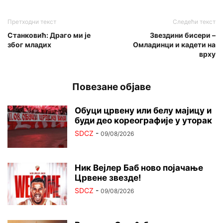
Претходни текст
Следећи текст
Станковић: Драго ми је
Звездини бисери –
због младих
Омладинци и кадети на
врху
Повезане објаве
Обуци црвену или белу мајицу и
буди део кореографије у уторак
SDCZ
-
09/08/2026
Ник Вејлер Баб ново појачање
Црвене звезде!
SDCZ
-
09/08/2026