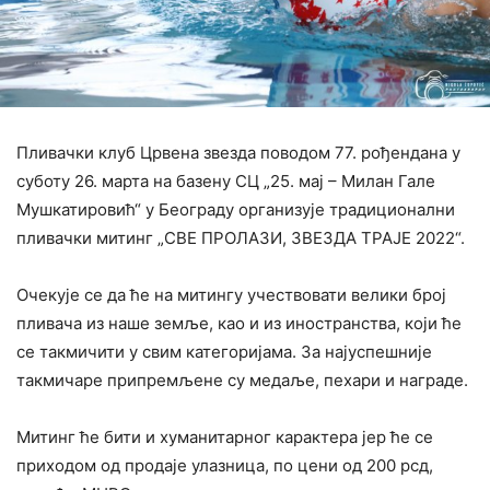
Пливачки клуб Црвена звезда поводом 77. рођендана у
суботу 26. марта на базену СЦ „25. мај – Милан Гале
Мушкатировић“ у Београду организује традиционални
пливачки митинг „СВЕ ПРОЛАЗИ, ЗВЕЗДА ТРАЈЕ 2022“.
Очекује се да ће на митингу учествовати велики број
пливача из наше земље, као и из иностранства, који ће
се такмичити у свим категоријама. За најуспешније
такмичаре припремљене су медаље, пехари и награде.
Митинг ће бити и хуманитарног карактера јер ће се
приходом од продаје улазница, по цени од 200 рсд,