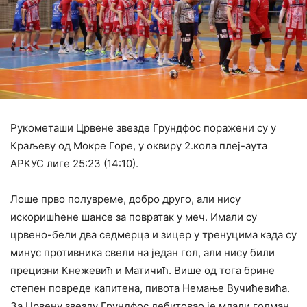
Рукометаши Црвене звезде Грундфос поражени су у
Краљеву од Мокре Горе, у оквиру 2.кола плеј-аута
АРКУС лиге 25:23 (14:10).
Лоше прво полувреме, добро друго, али нису
искоришћене шансе за повратак у меч. Имали су
црвено-бели два седмерца и зицер у тренуцима када су
минус противника свели на један гол, али нису били
прецизни Кнежевић и Матичић. Више од тога брине
степен повреде капитена, пивота Немање Вучићевића.
За Црвену звезду Грундфос дебитовао је млади голман