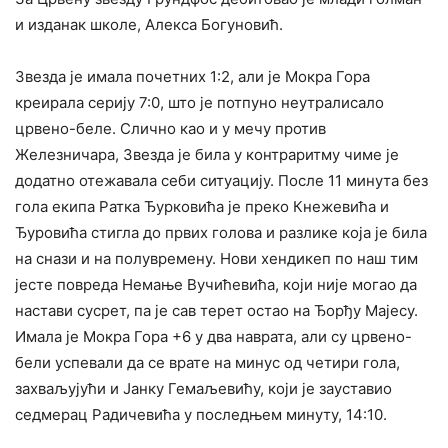
и изданак школе, Алекса Богуновић.
Звезда је имала почетних 1:2, али је Мокра Гора
креирала серију 7:0, што је потпуно неутралисало
црвено-беле. Слично као и у мечу против
Железничара, Звезда је била у контраритму чиме је
додатно отежавала себи ситуацију. После 11 минута без
гола екипа Ратка Ђурковића је преко Кнежевића и
Ђуровића стигла до првих голова и разлике која је била
на снази и на полувремену. Нови хендикеп по наш тим
јесте повреда Немање Вучићевића, који није могао да
настави сусрет, па је сав терет остао на Ђорђу Мајесу.
Имала је Мокра Гора +6 у два наврата, али су црвено-
бели успевали да се врате на минус од четири гола,
захваљујући и Јанку Гемаљевићу, који је зауставио
седмерац Радичевића у последњем минуту, 14:10.