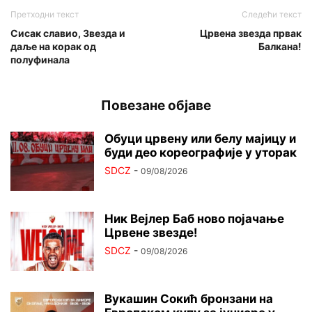
Претходни текст
Следећи текст
Сисак славио, Звезда и
Црвена звезда првак
даље на корак од
Балкана!
полуфинала
Повезане објаве
Обуци црвену или белу мајицу и
буди део кореографије у уторак
SDCZ
-
09/08/2026
Ник Вејлер Баб ново појачање
Црвене звезде!
SDCZ
-
09/08/2026
Вукашин Сокић бронзани на