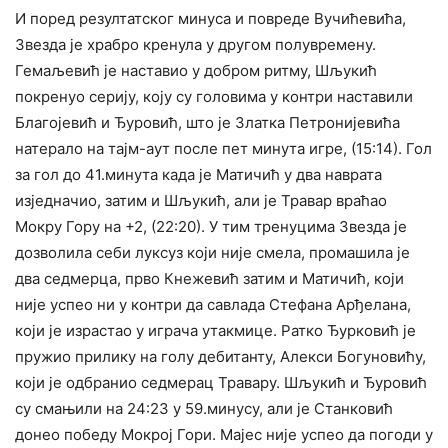
И поред резултатског минуса и повреде Вучићевића,
Звезда је храбро кренула у другом полувремену.
Гемаљевић је наставио у добром ритму, Шљукић
покренуо серију, коју су головима у контри наставили
Благојевић и Ђуровић, што је Златка Петронијевића
натерало на тајм-аут после пет минута игре, (15:14). Гол
за гол до 41.минута када је Матичић у два наврата
изједначио, затим и Шљукић, али је Травар враћао
Мокру Гору на +2, (22:20). У тим тренуцима Звезда је
дозволила себи луксуз који није смела, промашила је
два седмерца, прво Кнежевић затим и Матичић, који
није успео ни у контри да савлада Стефана Арђелана,
који је израстао у играча утакмице. Ратко Ђурковић је
пружио прилику на голу дебитанту, Алекси Богуновићу,
који је одбранио седмерац Травару. Шљукић и Ђуровић
су смањили на 24:23 у 59.минусу, али је Станковић
донео победу Мокрој Гори. Мајес није успео да погоди у