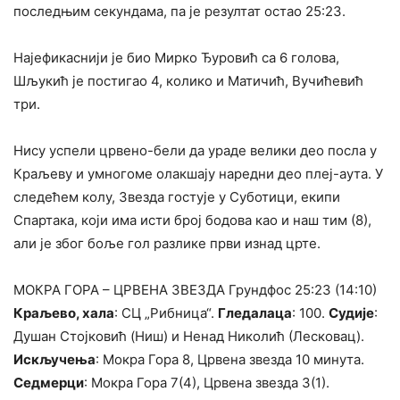
последњим секундама, па је резултат остао 25:23.
Најефикаснији је био Мирко Ђуровић са 6 голова,
Шљукић је постигао 4, колико и Матичић, Вучићевић
три.
Нису успели црвено-бели да ураде велики део посла у
Краљеву и умногоме олакшају наредни део плеј-аута. У
следећем колу, Звезда гостује у Суботици, екипи
Спартака, који има исти број бодова као и наш тим (8),
али је због боље гол разлике први изнад црте.
МОКРА ГОРА – ЦРВЕНА ЗВЕЗДА Грундфос 25:23 (14:10)
Краљево, хала
: СЦ „Рибница“.
Гледалаца
: 100.
Судије
:
Душан Стојковић (Ниш) и Ненад Николић (Лесковац).
Искључења
: Мокра Гора 8, Црвена звезда 10 минута.
Седмерци
: Мокра Гора 7(4), Црвена звезда 3(1).