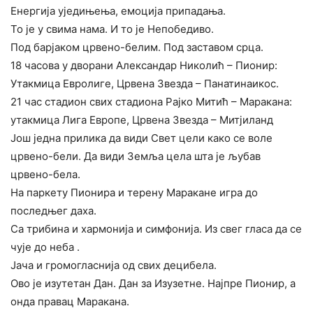
Енергија уједињења, емоција припадања.
То је у свима нама. И то је Непобедиво.
Под барјаком црвено-белим. Под заставом срца.
18 часова у дворани Александар Николић – Пионир:
Утакмица Евролиге, Црвена Звезда – Панатинаикос.
21 час стадион свих стадиона Рајко Митић – Маракана:
утакмица Лига Европе, Црвена Звезда – Митјиланд
Још једна прилика да види Свет цели како се воле
црвено-бели. Да види Земља цела шта је љубав
црвено-бела.
На паркету Пионира и терену Маракане игра до
последњег даха.
Са трибина и хармонија и симфонија. Из свег гласа да се
чује до неба .
Јача и громогласнија од свих децибела.
Ово је изутетан Дан. Дан за Изузетне. Најпре Пионир, а
онда правац Маракана.