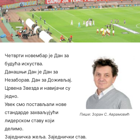
Четврти новембар је Дан за
будућа искуства.
Данашњи Дан је Дан за
Незаборав. Дан за Доживљај.
Црвена Звезда и навијачи су
једно.
Увек смо постављали нове
стандарде захваљујући
Пише: Зоран С. Аврамовић
лидерском ставу који
делимо.
Заједничка жеља. Заједнички став.