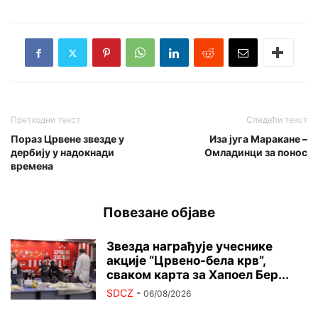
Претходни текст
Следећи текст
Пораз Црвене звезде у
Иза југа Маракане –
дербију у надокнади
Омладинци за понос
времена
Повезане објаве
Звезда награђује учеснике
акције “Црвено-бела крв”,
сваком карта за Хапоел Бер...
SDCZ
-
06/08/2026