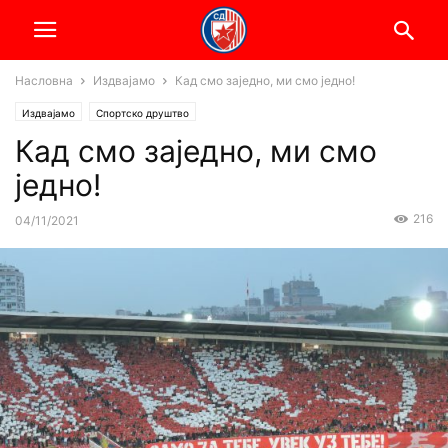
Насловна
Издвајамо
Кад смо заједно, ми смо једно!
Издвајамо
Спортско друштво
Кад смо заједно, ми смо
једно!
216
04/11/2021