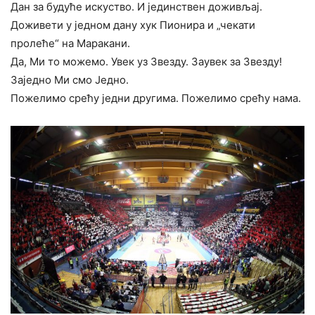
Дан за будуће искуство. И јединствен доживљај.
Доживети у једном дану хук Пионира и „чекати
пролеће“ на Маракани.
Да, Ми то можемо. Увек уз Звезду. Заувек за Звезду!
Заједно Ми смо Једно.
Пожелимо срећу једни другима. Пожелимо срећу нама.