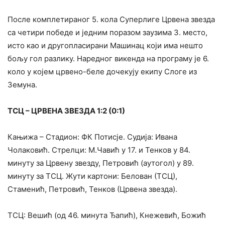
После комплетираног 5. кола Суперлиге Црвена звезда
са четири победе и једним поразом заузима 3. место,
исто као и другопласирани Машинац који има нешто
бољу гол разлику. Наредног викенда на програму је 6.
коло у којем црвено-беле дочекују екипу Слоге из
Земуна.
ТСЦ – ЦРВЕНА ЗВЕЗДА 1:2 (0:1)
Кањижа – Стадион: ФК Потисје. Судија: Ивана
Чолаковић. Стрелци: М.Чавић у 17. и Тенков у 84.
минуту за Црвену звезду, Петровић (аутогол) у 89.
минуту за ТСЦ. Жути картони: Белован (ТСЦ),
Стаменић, Петровић, Тенков (Црвена звезда).
ТСЦ: Вешић (од 46. минута Ђапић), Кнежевић, Божић