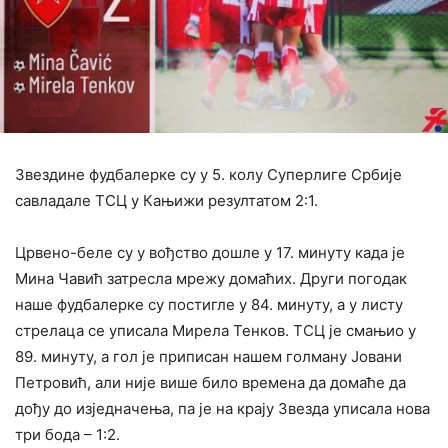
Звездине фудбалерке су у 5. колу Суперлиге Србије
савладале ТСЦ у Кањижи резултатом 2:1.
Црвено-беле су у вођство дошле у 17. минуту када је
Мина Чавић затресла мрежу домаћих. Други погодак
наше фудбалерке су постигле у 84. минуту, а у листу
стрелаца се уписала Мирела Тенков. ТСЦ је смањио у
89. минуту, а гол је приписан нашем голману Јовани
Петровић, али није више било времена да домаће да
дођу до изједначења, па је на крају Звезда уписала нова
три бода – 1:2.