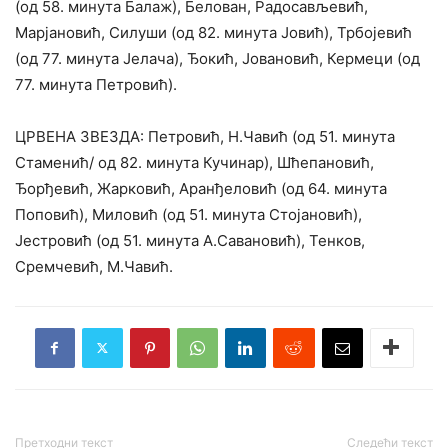
(од 58. минута Балаж), Белован, Радосављевић,
Марјановић, Силуши (од 82. минута Јовић), Трбојевић
(од 77. минута Јелача), Ђокић, Јовановић, Кермеци (од
77. минута Петровић).
ЦРВЕНА ЗВЕЗДА: Петровић, Н.Чавић (од 51. минута
Стаменић/ од 82. минута Кучинар), Шћепановић,
Ђорђевић, Жарковић, Аранђеловић (од 64. минута
Поповић), Миловић (од 51. минута Стојановић),
Јестровић (од 51. минута А.Савановић), Тенков,
Сремчевић, М.Чавић.
Претходни текст
Следећи текст