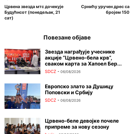
Црвена звезда мтс дочекује
Срнићу уручен дрес са
Будућнсот (понедељак, 21
бројем 150
сат)
Повезане објаве
Звезда награђује учеснике
акције “Црвено-бела крв”,
сваком карта за Хапоел Бер...
SDCZ
-
06/08/2026
Европско злато за Душицу
Поповски и Србију
SDCZ
-
06/08/2026
Црвено-беле девојке почеле
припреме за нову сезону