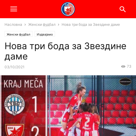
Насловна
Женски фудбал
Нова три бода за Звездине даме
Женски фудбал
Издвајамо
Нова три бода за Звездине
даме
73
03/10/2021