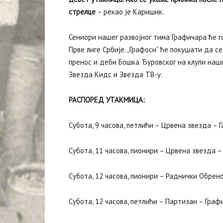
стрелце
– рекао је Каришик.
Сениори нашег развојног тима Графичара ће го
Прве лиге Србије. „Графоси“ ће покушати да 
пренос и деби Бошка Ђуровског на клупи наше
Звезда Кидс и Звезда ТВ-у.
РАСПОРЕД УТАКМИЦА:
Субота, 9 часова, петлићи – Црвена звезда – 
Субота, 11 часова, пионири – Црвена звезда 
Субота, 12 часова, пионири – Раднички Обрен
Субота, 12 часова, петлићи – Партизан – Граф