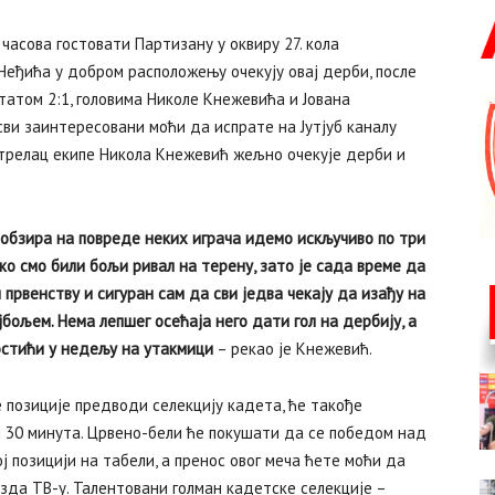
асова гостовати Партизану у оквиру 27. кола
еђића у добром расположењу очекују овај дерби, после
атом 2:1, головима Николе Кнежевића и Јована
ви заинтересовани моћи да испрате на Јутјуб каналу
стрелац екипе Никола Кнежевић жељно очекује дерби и
 обзира на повреде неких играча идемо искључиво по три
ко смо били бољи ривал на терену, зато је сада време да
првенству и сигуран сам да сви једва чекају да изађу на
јбољем. Нема лепшег осећаја него дати гол на дербију, а
постићи у недељу на утакмици
– рекао је Кнежевић.
 позиције предводи селекцију кадета, ће такође
и 30 минута. Црвено-бели ће покушати да се победом над
позицији на табели, а пренос овог меча ћете моћи да
езда ТВ-у. Талентовани голман кадетске селекције –