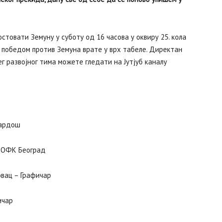
стовати Земуну у суботу од 16 часова у оквиру 25. кола
се победом против Земуна врате у врх табеле. Директан
г развојног тима можете гледати на Јутјуб каналу
Гардош
– ОФК Београд
овац – Графичар
ичар