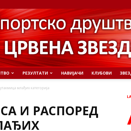
ШТВО
РЕЗУЛТАТИ
НАВИЈАЧИ
КЛУБОВИ
ЗВЕЗ
 утакмица млађих категорија
L
ОСА И РАСПОРЕД
ЛАЂИХ