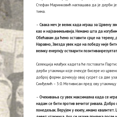
Стефан Маринковић наглашава да је дерби је
тима.
–
Свака меч је велик када играш за Црвену зв
као и најзанимљивија. Немамо шта да изгуби
Обећавам да ћемо оставити срце на терену, д
Наравно, Звезда увек иде на победу није битн
велику енергију остварити позитиванрезулта
Селекција млађих кадета ће гостовати Партиз
дерби утакмици које очекује бисере из црвен
доброј форми дочекују овај сусрет са две уза
Синђелић – 3:0. Мотивисан пред ову утакмиц
–
Очекивања су увек максимална када се игра 
надам се бити против вечитог ривала. Добро
понедељак. Верујем у екипу, имамо квалитет.
девет утакмица. Ако се укаже прилика после 