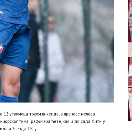
е 12 утакмица током викенда, а преносе мечева
ниорског тима Графичара ћете, као и до сада, бити у
Кидс и Звезда ТВ-у.