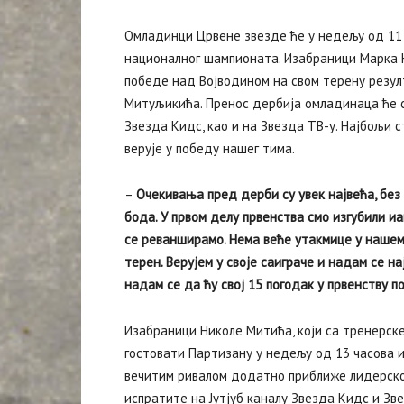
Омладинци Црвене звезде ће у недељу од 11 ч
националног шампионата. Изабраници Марка Н
победе над Војводином на свом терену резулт
Митуљикића. Пренос дербија омладинаца ће с
Звезда Кидс, као и на Звезда ТВ-у. Најбољи 
верује у победу нашег тима.
–
Очекивања пред дерби су увек највећа, без
бода. У првом делу првенства смо изгубили иа
се реванширамо. Нема веће утакмице у нашем 
терен. Верујем у своје саиграче и надам се на
надам се да ћу свој 15 погодак у првенству 
Изабраници Николе Митића, који са тренерске
гостовати Партизану у недељу од 13 часова 
вечитим ривалом додатно приближе лидерској 
испратите на Јутјуб каналу Звезда Кидс и Зв