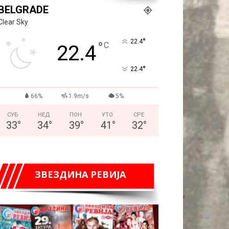
BELGRADE
Clear Sky
°
22.4
°
C
22.4
°
22.4
66%
1.9m/s
5%
СУБ
НЕД
ПОН
УТО
СРЕ
33
°
34
°
39
°
41
°
32
°
ЗВЕЗДИНА РЕВИЈА