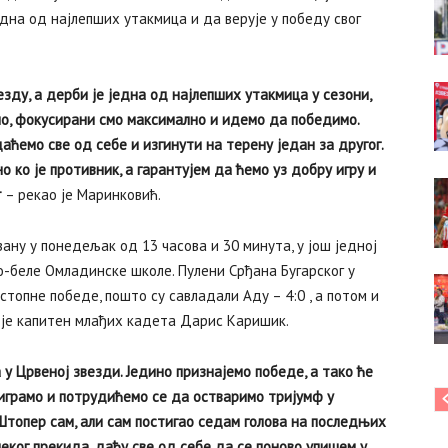
дна од најлепших утакмица и да верује у победу свог
езду, а дерби је једна од најлепших утакмица у сезони,
мо, фокусирани смо максимално и идемо да победимо.
аћемо све од себе и изгинути на терену један за другог.
о ко је противник, а гарантујем да ћемо уз добру игру и
т
– рекао је Маринковић.
ану у понедељак од 13 часова и 30 минута, у још једној
о-беле Омладинске школе. Пулени Срђана Бугарског у
стопне победе, пошто су савладали Аду – 4:0 , а потом и
у је капитен млађих кадета Дарис Каришик.
у Црвеној звезди. Једино признајемо победе, а тако ће
 играмо и потрудићемо се да остваримо тријумф у
 Штопер сам, али сам постигао седам голова на последњих
неког прекида, даћу све од себе да се поново упишем у