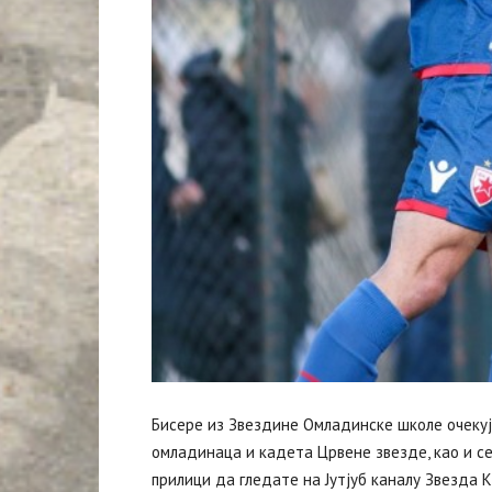
Бисере из Звездине Омладинске школе очекуј
омладинаца и кадета Црвене звезде, као и се
прилици да гледате на Јутјуб каналу Звезда 