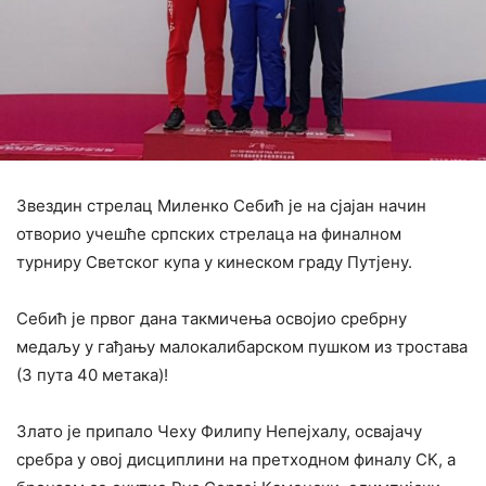
Звездин стрелац Миленко Себић је на сјајан начин
отворио учешће српских стрелаца на финалном
турниру Светског купа у кинеском граду Путјену.
Себић је првог дана такмичења освојио сребрну
медаљу у гађању малокалибарском пушком из тростава
(3 пута 40 метака)!
Злато је припало Чеху Филипу Непејхалу, освајачу
сребра у овој дисциплини на претходном финалу СК, а