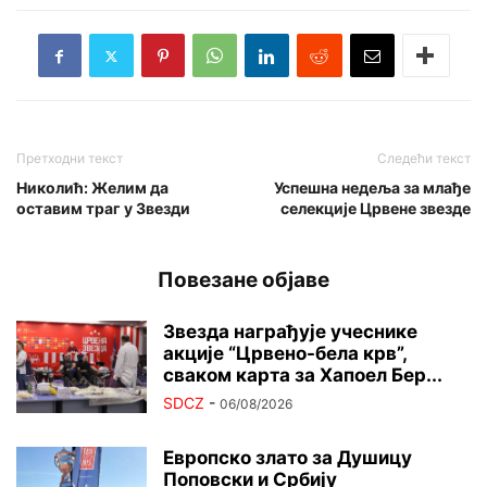
Претходни текст
Следећи текст
Николић: Желим да
Успешна недеља за млађе
оставим траг у Звезди
селекције Црвене звезде
Повезане објаве
Звезда награђује учеснике
акције “Црвено-бела крв”,
сваком карта за Хапоел Бер...
SDCZ
-
06/08/2026
Европско злато за Душицу
Поповски и Србију