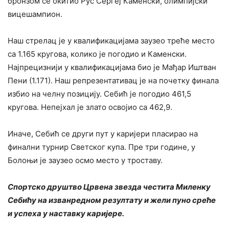
бронзом се окитио Рус Сергеј Каменски, олимпијски
вицешампион.
Наш стрелац је у квалификацијама заузео треће место
са 1.165 кругова, колико је погодио и Каменски.
Најпрецизнији у квалификацијама био је Мађар Иштван
Пени (1.171). Наш репрезентативац је на почетку финала
избио на челну позицију. Себић је погодио 461,5
кругова. Непејхал је злато освојио са 462,9.
Иначе, Себић се други пут у каријери пласирао на
финални турнир Светског купа. Пре три године, у
Болоњи је заузео осмо место у троставу.
Спортско друштво Црвена звезда честита Миленку
Себићу на изванредном резултату и жели пуно среће
и успеха у наставку каријере.