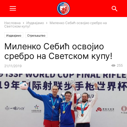
Насловна
Издвајамо
Миленко Себић освојио сребро на
Светском купу!
Издвајамо
Стрељаштво
Миленко Себић освојио
сребро на Светском купу!
255
21/11/2019