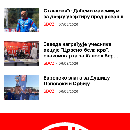
Станковић: Даћемо максимум
за добру увертиру пред реванш
SDCZ
-
07/08/2026
Звезда награђује учеснике
акције “Црвено-бела крв”,
сваком карта за Хапоел Бер...
SDCZ
-
06/08/2026
Европско злато за Душицу
Поповски и Србију
SDCZ
-
06/08/2026