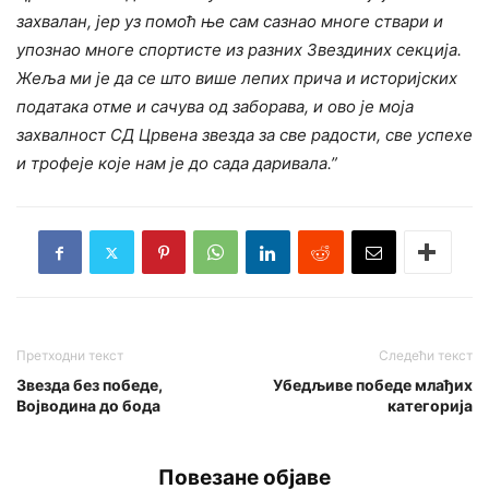
захвалан, јер уз помоћ ње сам сазнао многе ствари и
упознао многе спортисте из разних Звездиних секција.
Жеља ми је да се што више лепих прича и историјских
података отме и сачува од заборава, и ово је моја
захвалност СД Црвена звезда за све радости, све успехе
и трофеје које нам је до сада даривала.”
Претходни текст
Следећи текст
Звезда без победе,
Убедљиве победе млађих
Војводина до бода
категорија
Повезане објаве