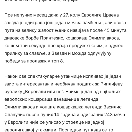
Пре непуних месец дана у 27. колу Евролиге Црвена
звезда је одиграла још један меч за памћење, али овога
пута на велику жалост њених навијача после 45 минута
дивовске борбе Принтезис, кошаркаш Олимпијакоса,
кошем три секунде пре краја продужетка им је одузео
прилику за славље, а Звезди и можда одлучујућу
победу за пролазак у топ 8.
Након ове спектакуларне утакмице испливао је један
заиста интересантан и необичан податак за Риплијеву
рублику „Веровали или не“. Наиме један од најбољих
европских кошаркаша данашњице легенда
Олимпијакоса и уопште кошаркашка легенда Василис
Спанулис после пуних 14 година и одиграних 243 меча
у Евролиги није се уписао у стрелце на једној
евролигашкој утакмици. Последњи пут када се то