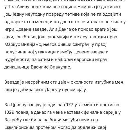
у Тел Авиву почетком ове године Немања је доживео
још једну неугодну повреду тетиве која ће га одовјити
од паркета на месец и по дана што се итекако осетило у
игри Црвене звезде. Али Данга се поново вратио још
јачи, још бољи, још спремнији и цех су платили прво
Маркус Вилијамс, његов бивши саиграч, у првој
полуфиналној утакмици између Црвене звезде и
Будућности, па затим и најбољи европски играч
данашњице Василис Спанулис.
Звезда је несрећним стицајем околности изгубила меч,
али је добила свог Дангу у пуном сјају.
За Црвену звезду је одиграо 177 утакмица и постигао
1029 поена, а данас га чека наставак финалне серије у
Загребу где би на најбољи могући начин са
шампионским прстеном могао да обележи свој