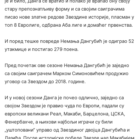
је и било, Данга се вратио и полако је враћао ону своју
стару препознатљиву форму и са својим саиграчима
писао нове златне редове Звездине историје, пласман у
топ 8 Евролиге, одбрана Аба лиге и домаћег првенства.
И поред тешке повреде Немања Дангубић је одиграо 52
утакмице и постигао 279 поена.
Пред почетак ове сезоне Немања Дангубић је заједно
са својим саиграчем Марком Симоновићем продужио
уговор са Звездом до 2018. године.
И у новој сезони Данга је почео одлично, заједно са
својом Звездом је правио чуда по Европи, падали су
европски великани Реал, Макаби, Барцелона, ЦСКА,
Фенербахче, а њихови најбољи играчи су били
„уштоповани“ управо од Звездиног двојца Дангубића и
Лазића. После историјске победе Звезде над Макабијем