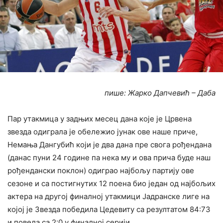
пише: Жарко Дапчевић – Даба
Пар утакмица у задњих месец дана које је Црвена
звезда одиграла је обележио јунак ове наше приче,
Немања Дангубић који је два дана пре свога рођендана
(данас пуни 24 године па нека му и ова прича буде наш
рођендански поклон) одиграо најбољу партију ове
сезоне и са постигнутих 12 поена био један од најбољих
актера на другој финалној утакмици Јадранске лиге на
којој је Звезда победила Цедевиту са резултатом 84:73
и повела са 2:0 у финалној серији.