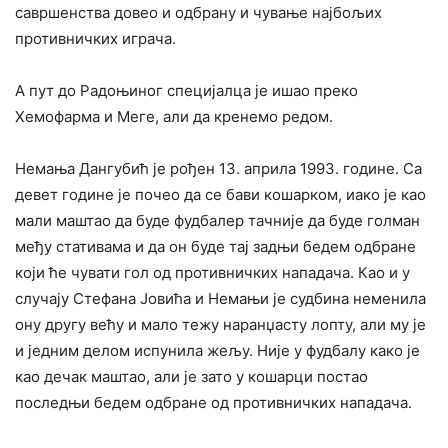
савршенства довео и одбрану и чување најбољих
противничких играча.
А пут до Радоњиног специјалца је ишао преко
Хемофарма и Меге, али да кренемо редом.
Немања Дангубић је рођен 13. априла 1993. године. Са
девет године је почео да се бави кошарком, иако је као
мали маштао да буде фудбалер тачније да буде голман
међу стативама и да он буде тај задњи бедем одбране
који ће чувати гол од противничких нападача. Као и у
случају Стефана Јовића и Немањи је судбина неменила
ону другу већу и мало тежу наранџасту лопту, али му је
и једним делом испунила жељу. Није у фудбалу како је
као дечак маштао, али је зато у кошарци постао
последњи бедем одбране од противничких нападача.