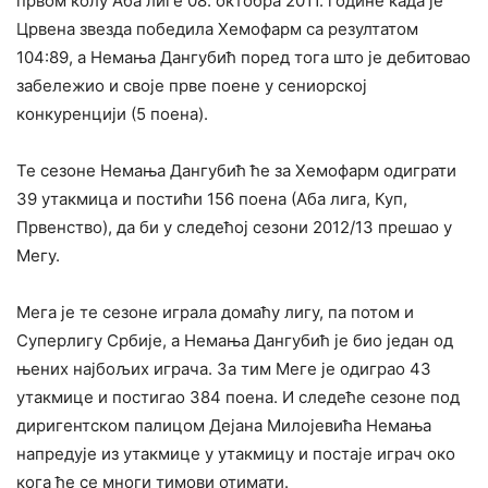
првом колу Аба лиге 08. октобра 2011. године када је
Црвена звезда победила Хемофарм са резултатом
104:89, а Немања Дангубић поред тога што је дебитовао
забележио и своје прве поене у сениорској
конкуренцији (5 поена).
Те сезоне Немања Дангубић ће за Хемофарм одиграти
39 утакмица и постићи 156 поена (Аба лига, Куп,
Првенство), да би у следећој сезони 2012/13 прешао у
Мегу.
Мега је те сезоне играла домаћу лигу, па потом и
Суперлигу Србије, а Немања Дангубић је био један од
њених најбољих играча. За тим Меге је одиграо 43
утакмице и постигао 384 поена. И следеће сезоне под
диригентском палицом Дејана Милојевића Немања
напредује из утакмице у утакмицу и постаје играч око
кога ће се многи тимови отимати.