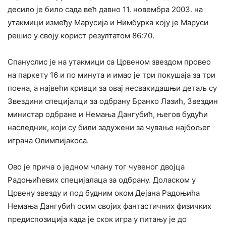
десило је било сада већ давно 11. новембра 2003. на
утакмици између Марусија и Нимбурка коју је Маруси
решио у своју корист резултатом 86:70.
Спануслис је на утакмици са Црвеном звездом провео
на паркету 16 и по минута и имао је три покушаја за три
поена, а највећи кривци за овај несвакидашњи детаљ су
Звездини специјалци за одбрану Бранко Лазић, Звездин
министар одбране и Немања Дангубић, његов будући
наследник, који су били задужени за чување најбољег
играча Олимпијакоса.
Ово је прича о једном члану тог чувеног двојца
Радоњићевих специјалаца за одбрану. Доласком у
Црвену звезду и под будним оком Дејана Радоњића
Немања Дангубић осим својих фантастичних физичких
предиспозиција када је скок игра у питању је до