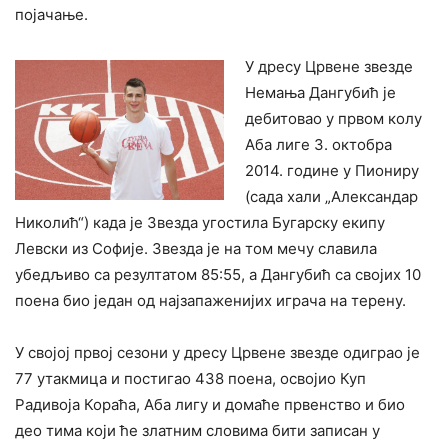
појачање.
У дресу Црвене звезде
Немања Дангубић је
дебитовао у првом колу
Аба лиге 3. октобра
2014. године у Пиониру
(сада хали „Александар
Николић“) када је Звезда угостила Бугарску екипу
Левски из Софије. Звезда је на том мечу славила
убедљиво са резултатом 85:55, а Дангубић са својих 10
поена био један од најзапаженијих играча на терену.
У својој првој сезони у дресу Црвене звезде одиграо је
77 утакмица и постигао 438 поена, освојио Куп
Радивоја Кораћа, Аба лигу и домаће првенство и био
део тима који ће златним словима бити записан у