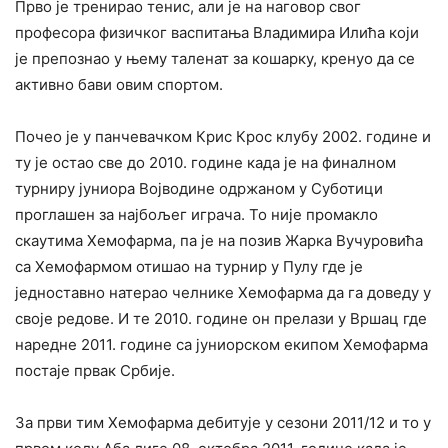
Прво је тренирао тенис, али је на наговор свог
професора физичког васпитања Владимира Илића који
је препознао у њему таленат за кошарку, кренуо да се
активно бави овим спортом.
Почео је у панчевачком Крис Крос клубу 2002. године и
ту је остао све до 2010. године када је на финалном
турниру јуниора Војводине одржаном у Суботици
проглашен за најбољег играча. То није промакло
скаутима Хемофарма, па је на позив Жарка Вучуровића
са Хемофармом отишао на турнир у Пулу где је
једноставно натерао челнике Хемофарма да га доведу у
своје редове. И те 2010. године он прелази у Вршац где
наредне 2011. године са јуниорском екипом Хемофарма
постаје првак Србије.
За први тим Хемофарма дебитује у сезони 2011/12 и то у