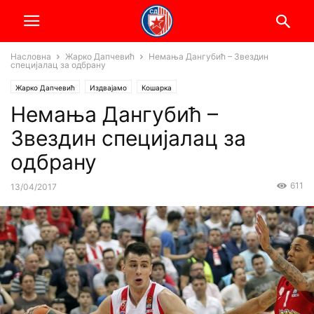
Насловна
Жарко Дапчевић
Немања Дангубић – Звездин
специјалац за одбрану
Жарко Дапчевић
Издвајамо
Кошарка
Немања Дангубић –
Звездин специјалац за
одбрану
611
13/04/2017