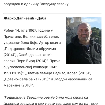
рођендан и одличну Звездину сезону.
Жарко Дапчевић – Даба
Рођен 14. јула 1967. године у
Приштини. Велики заљубљеник
у црвено-беле боје. Аутор књига
„Под црвено-белим обручима
(2014)“, „Слободан Јанковић,
српски Лери Бирд (2014)“, Приче
о југословенској кошарци 1945-
1991 (2015)“, „Златна левица Радивој Кораћ (2015)“,
„Црвено-бела бајка (2015)“ и „Модри чаробњаци са
Маракане (2016)“.
“Годинама је Звездина ревија била моја спона са
Црвеном звездом и све у вези ње. Јако сам јој на томе