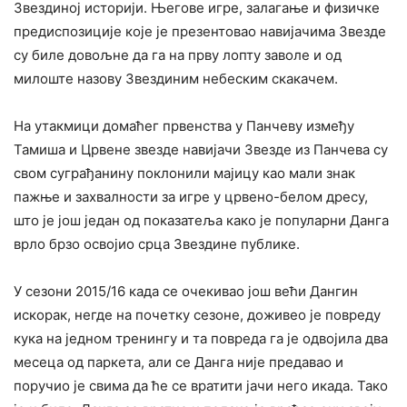
Звездиној историји. Његове игре, залагање и физичке
предиспозиције које је презентовао навијачима Звезде
су биле довољне да га на прву лопту заволе и од
милоште назову Звездиним небеским скакачем.
На утакмици домаћег првенства у Панчеву између
Тамиша и Црвене звезде навијачи Звезде из Панчева су
свом суграђанину поклонили мајицу као мали знак
пажње и захвалности за игре у црвено-белом дресу,
што је још један од показатеља како је популарни Данга
врло брзо освојио срца Звездине публике.
У сезони 2015/16 када се очекивао још већи Дангин
искорак, негде на почетку сезоне, доживео је повреду
кука на једном тренингу и та повреда га је одвојила два
месеца од паркета, али се Данга није предавао и
поручио је свима да ће се вратити јачи него икада. Тако