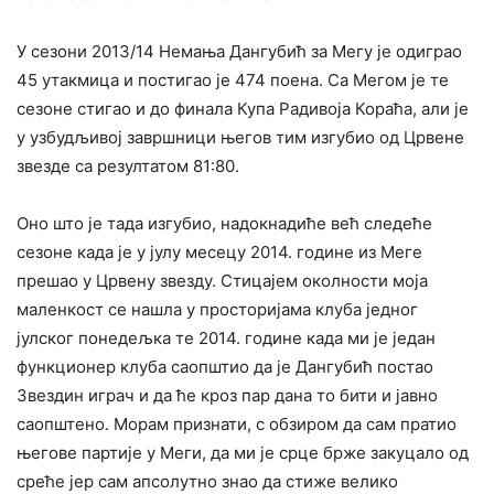
У сезони 2013/14 Немања Дангубић за Мегу је одиграо
45 утакмица и постигао је 474 поена. Са Мегом је те
сезоне стигао и до финала Купа Радивоја Кораћа, али је
у узбудљивој завршници његов тим изгубио од Црвене
звезде са резултатом 81:80.
Оно што је тада изгубио, надокнадиће већ следеће
сезоне када је у јулу месецу 2014. године из Меге
прешао у Црвену звезду. Стицајем околности моја
маленкост се нашла у просторијама клуба једног
јулског понедељка те 2014. године када ми је један
функционер клуба саопштио да је Дангубић постао
Звездин играч и да ће кроз пар дана то бити и јавно
саопштено. Морам признати, с обзиром да сам пратио
његове партије у Меги, да ми је срце брже закуцало од
среће јер сам апсолутно знао да стиже велико