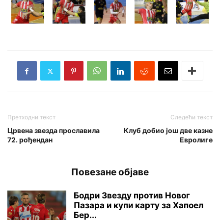
Претходни текст
Следећи текст
Црвена звезда прославила
Клуб добио још две казне
72. рођендан
Евролиге
Повезане објаве
Бодри Звезду против Новог
Пазара и купи карту за Хапоел
Бер...