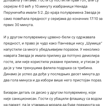
долазила у питање. Гости су постигли први гол, али су
серијом 4:0 већ у 10.минуту изабраници Ненада
Перуничића имали 5:2. До краја полувремена Звезда је
само повећала предност у серијама до коначних 17:10 за
првих 30 минута.
И у другом полувремену црвено-бели су одржавала
предност, и право је чудо како Панчевци нису „Шумице“
напустили са много убедљивијим поразом. У неколико
наврата Звезда је имала прилику да потпуно демолира
госте, али није користила указане прилике, и утисак је
да је у тим тренуцима фалила подршка са трибина.
Динамо је успео да дође у последњих десет минута до
два гола минуса и да избори више него пристојан пораз.
Бизаран детаљ се десио у другом полувремену, који
није санкционисан. Гости су убацили флашицу са водом
на паркет, па је утакмица морала да буде прекинута на