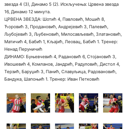
звезда 4 (3), Динамо 5 (2). Искључења: Црвена звезда
16, Динамо 12 минута.
ЦРВЕНА ЗВЕЗДА: Шотић 4, Павловић, Мошић 8,
Ћоровић 3, Продановић, Андрејевић 3, Палевић,
Љубојевић 3, Љубеновић, Милосављевић, Златановић,
Матичић 4, Бабић 1, Кљајић, Леовац, Бабић 1. Тренер:
Ненад Перуничић
ДИНАМО: Буњевчевић 4, Радановић 6, Стојановић 3,
Ивошевић 4, Комланов, Јандрић, Радуловић, Дистол 4,
Терзић, Баруџић 3, Панић, Славуљица, Радовановић,
Бандука, Шапоњић 1. Тренер: Иван Петковић