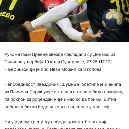
Рукометаши Црвене звезде савладали су Динамо из
Панчева у дербију 19.кола Суперлиге, 27:25 (17:10).
Најефикаснији је био Иван Мошић са 8 голова.
Непобедивост Звездиних „Шумица“ осетила је и екипа
из Панчева. Горак укус оставља што није било навијача,
па поклон за рођендан није имао ко да прими. Битна
победа и битни бодови који се преносе у плеј-оф.
Ни у једном тренутку победа црвено-белих није