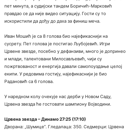
пет минута, а судијски тандем Боричић-Марковић
правдао се да није видео ситуацију. Гости су то
искористили да дођу до даха за финиш меча.
Иван Мошић је са 8 голова био најефикаснији на
сусрету. Пет голова је постигао Љубојевић. Игри
Црвене звезде, посебно у дефанзиви, много је допринео
и млади, талентовани Милосављевић, чији су
пожртвованост и енергија давали самопоуздање целој
екипи. У редовима гостију, најефикаснији је био
Радановић са 6 голова.
У наредном колу очекује нас дерби у Новом Саду,
Црвена звезда ће гостовати шампиону Војводини.
Црвена звезда – Динамо 27:25 (17:10)
Дворана: „Шумице”. Гледалаца: 350. Седмерци: Црвена