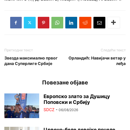
Претходни текст
Следећи текст
Звезда максимално првог
Орландић: Навијачи ветар у
дана Суперлиге Србије
леђа
Повезане објаве
Европско злато за Душицу
Поповски и Србију
SDCZ
-
06/08/2026
Црвено-беле девојке почеле