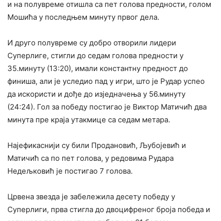
и на полувреме отишла са пет голова предности, голом
Мошића у последњем минуту првог дела.
И друго полувреме су добро отворили лидери
Суперлиге, стигли до седам голова предности у
35.минуту (13:20), имали константну предност до
финиша, али је уследио пад у игри, што је Рудар успео
да искористи и дође до изједначења у 56.минуту
(24:24). Гол за победу постигао је Виктор Матичић два
минута пре краја утакмице са седам метара.
Најефикаснији су били Продановић, Љубојевић и
Матичић са по пет голова, у редовима Рудара
Недељковић је постигао 7 голова.
Црвена звезда је забележила десету победу у
Суперлиги, прва стигла до двоцифреног броја победа и