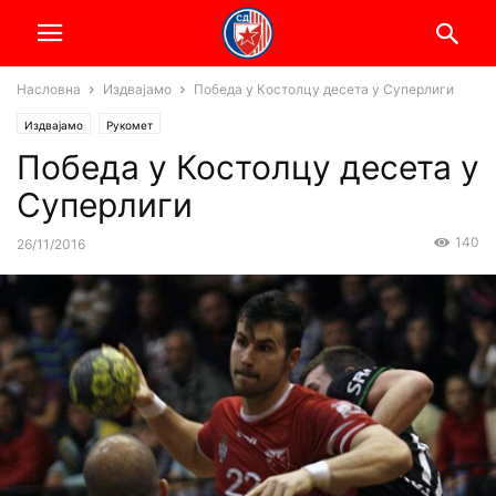
Насловна
Издвајамо
Победа у Костолцу десета у Суперлиги
Издвајамо
Рукомет
Победа у Костолцу десета у
Суперлиги
140
26/11/2016