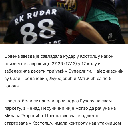
Црвена звезда је савладала Рудар у Костолцу након
неизвесне завршнице 27:26 (17:12) у 12.колу и
забележила десети тријумф у Суперлиги. Најефикаснији
су били Продановић, Љубојевић и Матичић са по 5
голова.
Црвено-бели су нанели први пораз Рудару на свом
паркету, а Ненад Перуничић није могао да рачуна на
Милана Ћоровића. Црвена звезда је одлично
стартовала у Костолцу, имала контролу над утакмицом