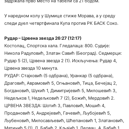
задржала прво место на табели са 21 бодом.
У наредном колу у Шумице стиже Морава, а у среду
следи дуел четвртфинала Купа против РК БАСК Соко.
Рудар – Црвена звезда 26:27 (12:17)
Костолац, Спортска хала. Гледалаца: 800. Судије:
Никола Радуловић, Златан Савић (Београд). Седмерци:
Рудар 5 (2), Црвена звезда 2 (1). Искључења: Рудар 4,
Црвена звезда 10 минута.
РУДАР: Стајковић (5 одбрана), Уранкар (5 одбрана),
Драговић, Аврамовић 5, Огњановић, Тица, Бечејац 2,
Богдановић, Шукић 1, Димитријевић 5, Милошевић 3,
Недељков 1, Недељковић 7 (2), Божић, Мердовић 2.
ЦРВЕНА ЗВЕЗДА: Шотић 3, Павловић, Мошић 4,
Продановић 5, Андрејевић, Гачевић, Љубојевић 5,
Љубеновић, Милосављевић, Шћепановић 1, Златановић,
Матичић 5 (1), Д. Бабић 2, Кљајић 1, Леовац, А. Бабић 1.