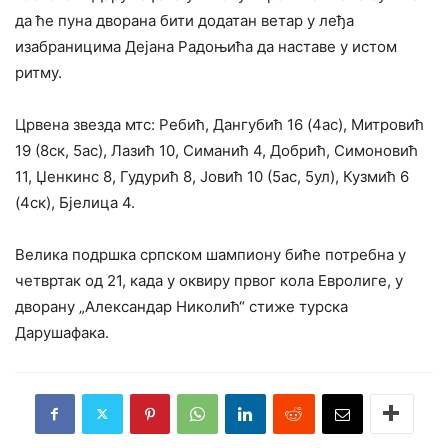
да ће пуна дворана бити додатан ветар у леђа
изабраницима Дејана Радоњића да наставе у истом
ритму.
Црвена звезда мтс: Ребић, Дангубић 16 (4ас), Митровић
19 (8ск, 5ас), Лазић 10, Симанић 4, Добрић, Симоновић
11, Џенкинс 8, Гудурић 8, Јовић 10 (5ас, 5ул), Кузмић 6
(4ск), Бјелица 4.
Велика подршка српском шампиону биће потребна у
четвртак од 21, када у оквиру првог кола Евролиге, у
дворану „Александар Николић“ стиже турска
Дарушафака.