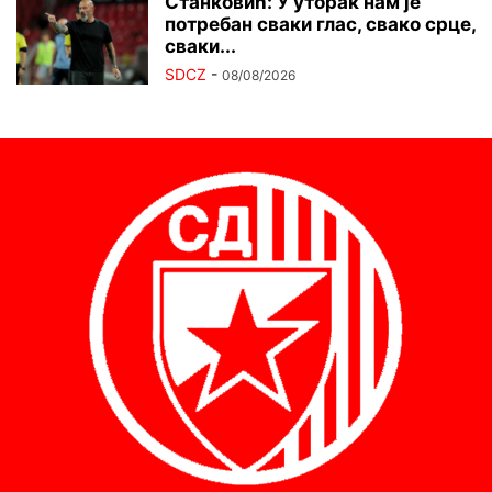
Станковић: У уторак нам је
потребан сваки глас, свако срце,
сваки...
SDCZ
-
08/08/2026