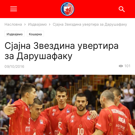
Насловна
Издвајамо
Сјајна Звездина увертира за Дарушафаку
Издвајамо
Кошарка
Сјајна Звездина увертира
за Дарушафаку
101
09/10/2016