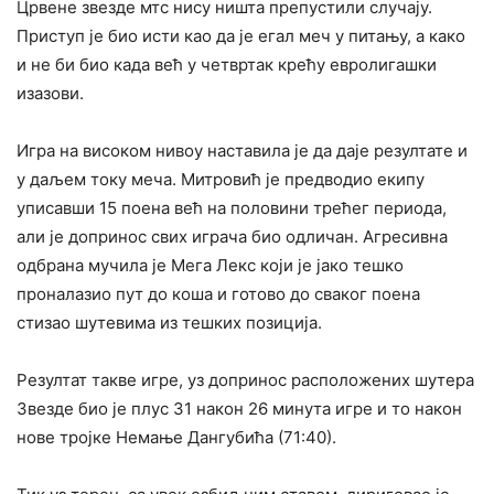
Црвене звезде мтс нису ништа препустили случају.
Приступ је био исти као да је егал меч у питању, а како
и не би био када већ у четвртак крећу евролигашки
изазови.
Игра на високом нивоу наставила је да даје резултате и
у даљем току меча. Митровић је предводио екипу
уписавши 15 поена већ на половини трећег периода,
али је допринос свих играча био одличан. Агресивна
одбрана мучила је Мега Лекс који је јако тешко
проналазио пут до коша и готово до сваког поена
стизао шутевима из тешких позиција.
Резултат такве игре, уз допринос расположених шутера
Звезде био је плус 31 након 26 минута игре и то након
нове тројке Немање Дангубића (71:40).