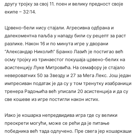
другу тројку за свој 11. поен и велику предност своје
екипе – 32:14.
Црвено-бели нису стајали. Агресивна одбрана и
далекоментна паљба у нападу били су рецепт за раст
разлике. Након 16 и по минута игре у дворани
“Александар Николић“ Бранко Лазић је постигао већ
осму тројку из тринаестог покушаја црвено-белих на
асистенцију Луке Митровића. На семафору је стајало
невероватних 50 за Звезду и 27 за Мега Лекс. Још један
импресиван податак је да су у том тренутку изабраници
тренера Радоњића већ уписали 20 асистенција и да су
све кошеве из игре постигли након истих.
Иако је кошарка непредвидива игра где су велики
преокрети могући, може се рећи да је питање
победника већ тада одлучено. Пре свега јер кошаркаши