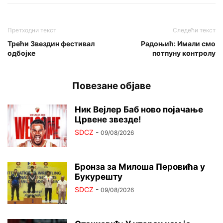
Претходни текст
Следећи текст
Трећи Звездин фестивал
Радоњић: Имали смо
одбојке
потпуну контролу
Повезане објаве
Ник Вејлер Баб ново појачање
Црвене звезде!
SDCZ
-
09/08/2026
Бронза за Милоша Перовића у
Букурешту
SDCZ
-
09/08/2026