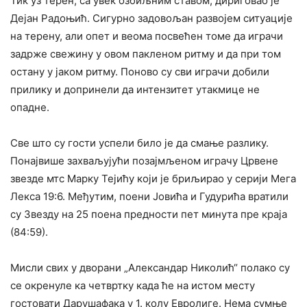
Тик уз терен, са увек озбиљним ставом, дириговао је
Дејан Радоњић. Сигурно задовољан развојем ситуације
на терену, али опет и веома посвећен томе да играчи
задрже свежину у овом пакленом ритму и да при том
остану у јаком ритму. Поново су сви играчи добили
прилику и допринели да интензитет утакмице не
опадне.
Све што су гости успели било је да смање разлику.
Понајвише захваљујући позајмљеном играчу Црвене
звезде мтс Марку Тејићу који је бриљирао у серији Мега
Лекса 19:6. Међутим, поени Јовића и Гудурића вратили
су Звезду на 25 поена предности пет минута пре краја
(84:59).
Мисли свих у дворани „Александар Николић“ полако су
се окренуле ка четвртку када ће на истом месту
гостовати Дарушафака у 1. колу Евролиге. Нема сумње