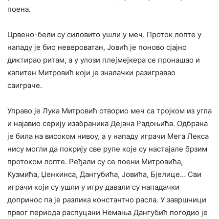
поена.
Црвено-бели су силовито ушли у меч. Проток лопте у
нападу је био невероватан, Јовић је поново сјајно
диктирао ритам, а у улози плејмејкера се пронашао и
капитен Митровић који је зналачки разигравао
саиграче.
Управо је Лука Митровић отворио меч са тројком из угла
и најавио серију изабраника Дејана Радоњића. Одбрана
је била на високом нивоу, а у нападу играчи Мега Лекса
нису могли да покрију све рупе које су настајале брзим
протоком лопте. Ређали су се поени Митровића,
Кузмића, Џенкинса, Дангубића, Јовића, Бјелице… Сви
играчи који су ушли у игру давали су нападачки
допринос па је разлика константно расла. У завршници
првог периода распуцани Немања Дангубић погодио је