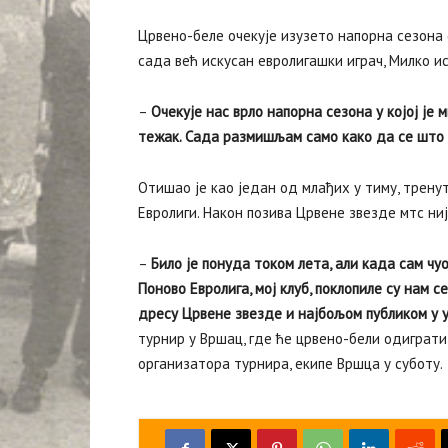
Црвено-беле очекује изузето напорна сезона 
сада већ искусан евролигашки играч, Милко ис
–
Очекује нас врло напорна сезона у којој је
тежак. Сада размишљам само како да се што 
Отишао је као један од млађих у тиму, тренут
Евролиги. Након позива Црвене звезде мтс ни
–
Било је понуда током лета, али када сам чуо
Поново Евролига, мој клуб, поклопиле су нам с
дресу Црвене звезде и најбољом публиком у 
турнир у Вршац, где ће црвено-бели одиграти
организатора турнира, екипе Вршца у суботу.