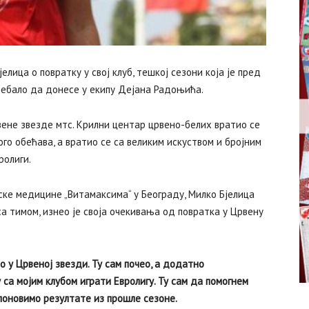
лица о повратку у свој клуб, тешкој сезони која је пред
требало да донесе у екипу Дејана Радоњића.
вене звезде мтс. Крилни центар црвено-белих вратио се
ного обећава, а вратио се са великим искуством и бројним
ролиги.
ске медицине „Витамаксима“ у Београду, Милко Бјелица
са тимом, изнео је своја очекивања од повратка у Црвену
о у Црвеној звезди. Ту сам почео, а додатно
а мојим клубом играти Евролигу. Ту сам да помогнем
поновимо резултате из прошле сезоне.