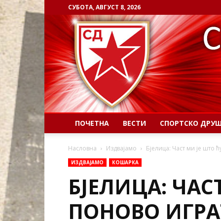
СУБОТА, АВГУСТ 8, 2026
ПОЧЕТНА
ВЕСТИ
СПОРТСКО ДРУ
Насловна
Издвајамо
Бјелица: Част ми је што 
ИЗДВАЈАМО
КОШАРКА
БЈЕЛИЦА: ЧАС
ПОНОВО ИГРА