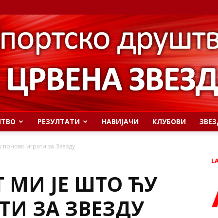
ШТВО
РЕЗУЛТАТИ
НАВИЈАЧИ
КЛУБОВИ
ЗВЕЗ
ћу поново играти за Звезду
L
Т МИ ЈЕ ШТО ЋУ
ТИ ЗА ЗВЕЗДУ