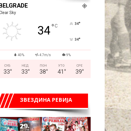
BELGRADE
Clear Sky
°
34
°
C
34
°
34
40%
4.7m/s
9%
СУБ
НЕД
ПОН
УТО
СРЕ
33
°
33
°
38
°
41
°
39
°
ЗВЕЗДИНА РЕВИЈА