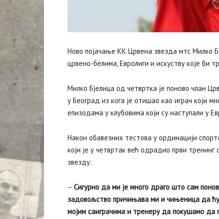
Ново појачање КК Црвена звезда мтс Милко Бје
црвено-белима, Евролиги и искуству које би 
Милко Бјелица од четвртка је поново члан Цр
у Београд из кога је отишао као играч који м
епизодама у клубовима који су наступали у Ев
Након обавезних тестова у ординацији спорт
који је у четвртак већ одрадио први тренинг 
звезду:
–
Сигурно да ми је много драго што сам понов
задовољство причињава ми и чињеница да ћу с
мојим саиграчима и тренеру да покушамо да 