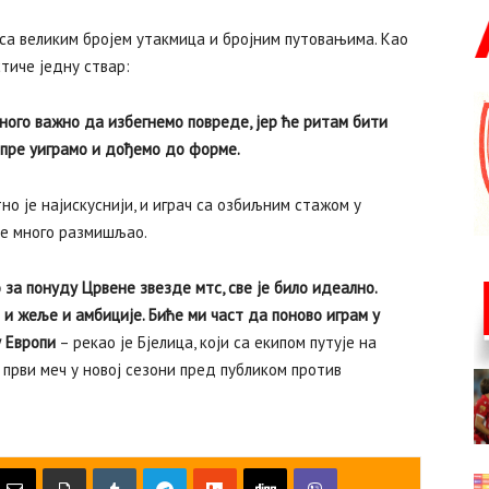
са великим бројем утакмица и бројним путовањима. Као
тиче једну ствар:
 много важно да избегнемо повреде, јер ће ритам бити
пре уиграмо и дођемо до форме.
но је најискуснији, и играч са озбиљним стажом у
је много размишљао.
 за понуду Црвене звезде мтс, све је било идеално.
е и жеље и амбиције. Биће ми част да поново играм у
у Европи
– рекао је Бјелица, који са екипом путује на
 први меч у новој сезони пред публиком против