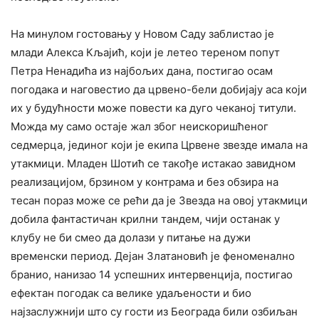
На минулом гостовању у Новом Саду заблистао је
млади Алекса Кљајић, који је летео тереном попут
Петра Ненадића из најбољих дана, постигао осам
погодака и наговестио да црвено-бели добијају аса који
их у будућности може повести ка дуго чеканој титули.
Можда му само остаје жал због неискоришћеног
седмерца, јединог који је екипа Црвене звезде имала на
утакмици. Младен Шотић се такође истакао завидном
реализацијом, брзином у контрама и без обзира на
тесан пораз може се рећи да је Звезда на овој утакмици
добила фантастичан крилни тандем, чији останак у
клубу не би смео да долази у питање на дужи
временски период. Дејан Златановић је феноменално
бранио, нанизао 14 успешних интервенција, постигао
ефектан погодак са велике удаљености и био
најзаслужнији што су гости из Београда били озбиљан