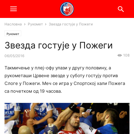
Насловна
Рукомет
Звезда гостује у Пожеги
Рукомет
Звезда гостује у Пожеги
108
06/05/2016
Такмичење у плеј-офу улази у другу половину, а
рукометаши Црвене звезде у суботу гостују против
Слоге у Пожеги. Меч се игра у Спортској хали Пожега
са почетком од 19 часова.