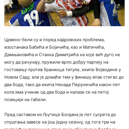
Црвено-бели су и поред кадровских проблема,
изостанака Бабића и Бојичића, као и Матичића,
Дамњановића и Станка Димитрића на које већ дуго не
могу да рачунају, пружили врло добру партију на
гостовању против браниоца титуле, екипе Војводине у
Новом Саду, али је домаћи тим у финишу ипак стигао до
два бода, тако да екипа Ненада Перуничића након пет
кола има учинак од два бода и налази се на петој
позицији на табели.
Пред саставом из Љутице Богдана је пет сусрета до
спуштања завесе на још једну сезону, од тога три на