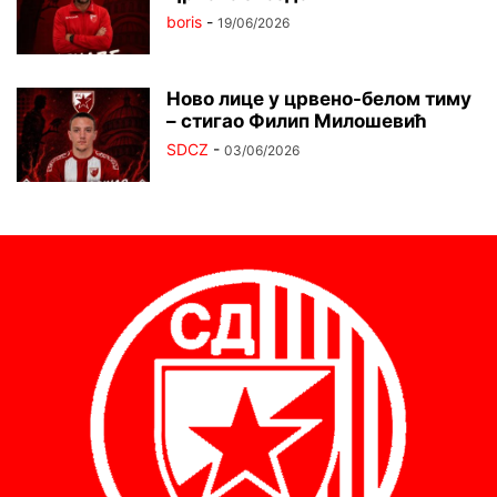
boris
-
19/06/2026
Ново лице у црвено-белом тиму
– стигао Филип Милошевић
SDCZ
-
03/06/2026