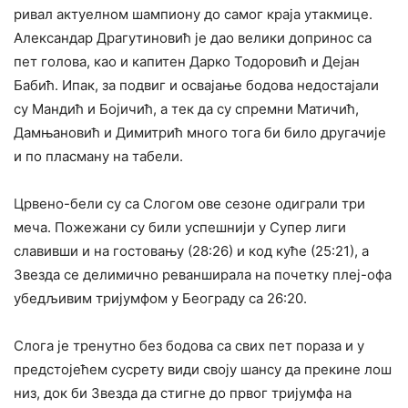
ривал актуелном шампиону до самог краја утакмице.
Александар Драгутиновић је дао велики допринос са
пет голова, као и капитен Дарко Тодоровић и Дејан
Бабић. Ипак, за подвиг и освајање бодова недостајали
су Мандић и Бојичић, а тек да су спремни Матичић,
Дамњановић и Димитрић много тога би било другачије
и по пласману на табели.
Црвено-бели су са Слогом ове сезоне одиграли три
меча. Пожежани су били успешнији у Супер лиги
славивши и на гостовању (28:26) и код куће (25:21), а
Звезда се делимично реванширала на почетку плеј-офа
убедљивим тријумфом у Београду са 26:20.
Слога је тренутно без бодова са свих пет пораза и у
предстојећем сусрету види своју шансу да прекине лош
низ, док би Звезда да стигне до првог тријумфа на