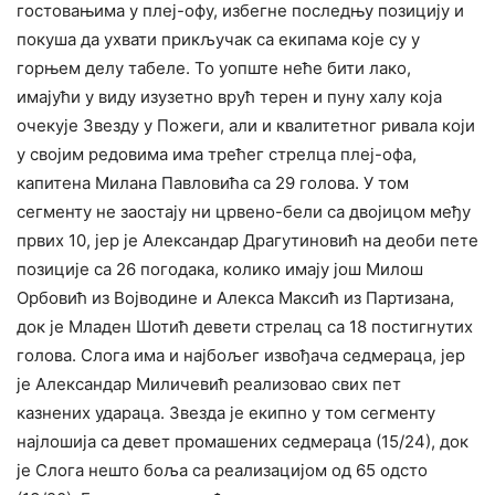
гостовањима у плеј-офу, избегне последњу позицију и
покуша да ухвати прикључак са екипама које су у
горњем делу табеле. То уопште неће бити лако,
имајући у виду изузетно врућ терен и пуну халу која
очекује Звезду у Пожеги, али и квалитетног ривала који
у својим редовима има трећег стрелца плеј-офа,
капитена Милана Павловића са 29 голова. У том
сегменту не заостају ни црвено-бели са двојицом међу
првих 10, јер је Александар Драгутиновић на деоби пете
позиције са 26 погодака, колико имају још Милош
Орбовић из Војводине и Алекса Максић из Партизана,
док је Младен Шотић девети стрелац са 18 постигнутих
голова. Слога има и најбољег извођача седмераца, јер
је Александар Миличевић реализовао свих пет
казнених удараца. Звезда је екипно у том сегменту
најлошија са девет промашених седмераца (15/24), док
је Слога нешто боља са реализацијом од 65 одсто