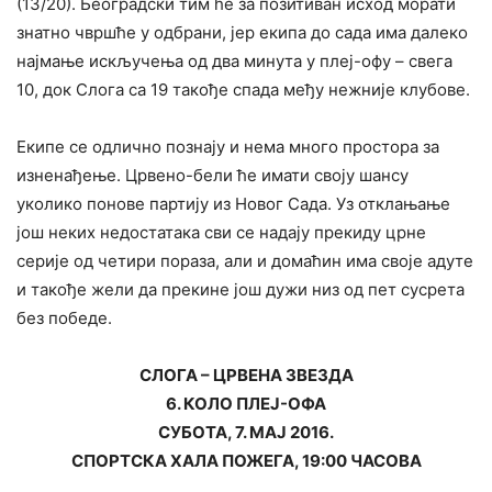
(13/20). Београдски тим ће за позитиван исход морати
знатно чвршће у одбрани, јер екипа до сада има далеко
најмање искључења од два минута у плеј-офу – свега
10, док Слога са 19 такође спада међу нежније клубове.
Екипе се одлично познају и нема много простора за
изненађење. Црвено-бели ће имати своју шансу
уколико понове партију из Новог Сада. Уз отклањање
још неких недостатака сви се надају прекиду црне
серије од четири пораза, али и домаћин има своје адуте
и такође жели да прекине још дужи низ од пет сусрета
без победе.
СЛОГА – ЦРВЕНА ЗВЕЗДА
6. КОЛО ПЛЕЈ-ОФА
СУБОТА, 7. МАЈ 2016.
СПОРТСКА ХАЛА ПОЖЕГА, 19:00 ЧАСОВА