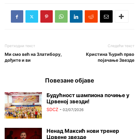
Претходни текст
Следећи текст
Ми смо већ на Златибору,
Кристина Ђурић прво
дођите и ви
појачање Звезде
Повезане објаве
Будућност шампиона почиње у
Црвеној звезди!
SDCZ
-
02/07/2026
Ненад Максић нови тренер
Црвене звезде