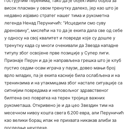
гостујућим теренима, тако да је објективно борба за
висок пласман у овом тренутку далеко, јер као што је
недавно изјавио стратег нашег тима и рукометна
легенда Ненад Перуничић: “Исцедили смо суву
дреновину“, мислећи на то да је екипа дала све од себе
у односу на свој квалитет и повреде које су дошле у
тренутку када су многи очекивали да Звезда нападне
титулу због освојене прве позиције у Супер лиги.
Признаје Перун и да је направљена грешка што је клуб
пустио седам-осам играча у паузи, довео мањи број
врло младих, па је екипа касније била ослабљена и на
тренинзима и на утакмицама због настале ситуације са
ситнијим повредама и неповољног здравственог
билтена око повратка на терен тројице важних
рукометаша. Откривено је и да цео Звездин тим на
месечном нивоу кошта свега 6.200 евра, али Перуничић
као велики борац ипак не прихвата никакав алиби за
последње неуспехе.