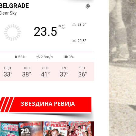
BELGRADE
Clear Sky
°
23.5
°
C
23.5
°
23.5
58%
2.8m/s
0%
НЕД
ПОН
УТО
СРЕ
ЧЕТ
33
°
38
°
41
°
37
°
36
°
ЗВЕЗДИНА РЕВИЈА