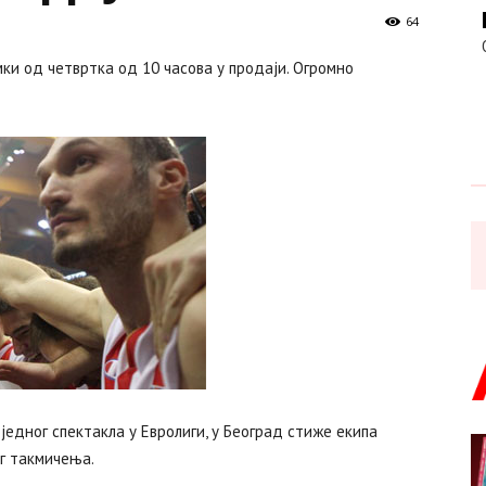
64
ки од четвртка од 10 часова у продаји. Огромно
едног спектакла у Евролиги, у Београд стиже екипа
ог такмичења.