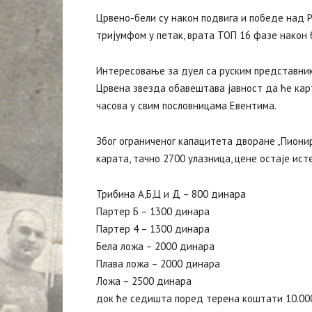
Црвено-бели су након подвига и победе над Ре
тријумфом у петак, врата ТОП 16 фазе након б
Интересовање за дуел са руским представнико
Црвена звезда обавештава јавност да ће карт
часова у свим пословницама Евентима.
Због ограниченог капацитета дворане „Пионир
карата, тачно 2700 улазница, цене остаје исте
Трибина А,Б,Ц и Д – 800 динара
Партер Б – 1300 динара
Партер 4 – 1300 динара
Бела ложа – 2000 динара
Плава ложа – 2000 динара
Ложа – 2500 динара
док ће седишта поред терена коштати 10.00