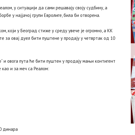
алом, у ситуацији да сами решавају своју судбину, а
орбе у најјачој групи Евролиге, била би отворена.
м, који у Београд стиже у среду увече је огромно, а КК
е за овај дуел бити пуштене у продају у четвртак од 10
“ и овога пута ће бити пуштен у продају мањи контигент
 као и за меч са Реалом:
0 динара