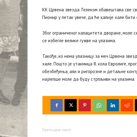
КК Црвена звезда Телеком обавештава све св
Пионир у петак увече, да ће капије хале бити 
Због ограниченог капацитета дворане, моле се
се избегле велике гужве на улазима.
Такође, ко нема улазницу за меч Црвена звез
хале. Пошто је утакмица 8. кола Евролиге, пр
обезбеђења, али и ригорозне и детаљне контр
најлепше моле да буду стрпљиви на улазима.
Претходни текст