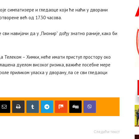
оје симпатизере и гледаоце који ће наћи у дворани
отворене већ од 17.30 часова.
 сви навијачи да у „Пионир” дођу знатно раније, како би
да Телеком – Химки, неће имати приступ простору око
оглашена дуелом високог ризика, важиће посебне мере
оле приликом уласка у дворану, па се сви гледаоци
Следећи текст