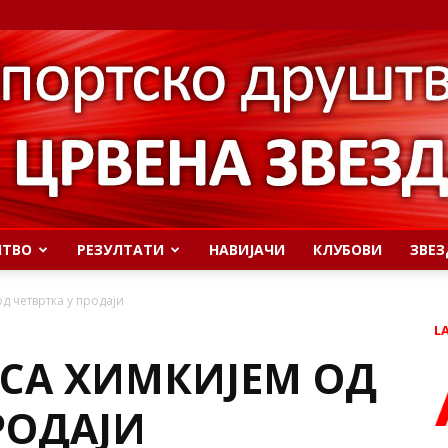
ШТВО
РЕЗУЛТАТИ
НАВИЈАЧИ
КЛУБОВИ
ЗВЕЗ
од четвртка у продаји
L
 СА ХИМКИЈЕМ ОД
РОДАЈИ