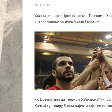
02/12/2015
Улазнице за меч Црвена звезда Телеком – Хим
интересовање за дуел 8.кола Евролиге.
КК Црвена звезда Телеком биће домаћин још ј
Химкија у оквиру 8.кола најелтинијег европск