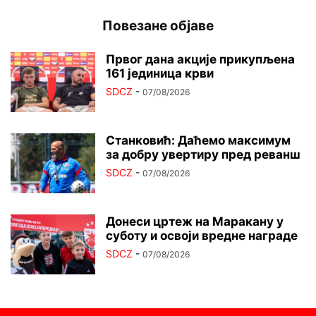
Повезане објаве
Првог дана акције прикупљена
161 јединица крви
SDCZ
-
07/08/2026
Станковић: Даћемо максимум
за добру увертиру пред реванш
SDCZ
-
07/08/2026
Донеси цртеж на Маракану у
суботу и освоји вредне награде
SDCZ
-
07/08/2026