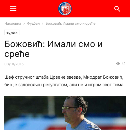
Насловна
Фудбал
Божовић: Имали смо и среће
Фудбал
Божовић: Имали смо и
среће
41
03/10/2015
Шеф стручног штаба Црвене звезде, Миодраг Божовић,
био је задовољан резултатом, али не и игром свог тима.