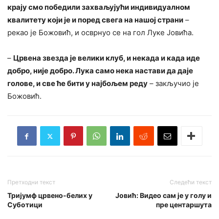
крају смо победили захваљујући индивидуалном
квалитету који је и поред свега на нашој страни
–
рекао је Божовић, и осврнуо се на гол Луке Јовића.
–
Црвена звезда је велики клуб, и некада и када иде
добро, није добро. Лука само нека настави да даје
голове, и све ће бити у најбољем реду
– закључио је
Божовић.
Претходни текст
Следећи текст
Тријумф црвено-белих у
Јовић: Видео сам је у голу и
Суботици
пре центаршута