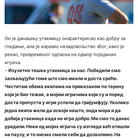
Он је данашњу утакмицу окарактерисао као добру за
гледање, али је изразио незадовољство због, како је
рекао, превременог одласка на одмор појединих
играча.
–
Изузетно тешка утакмица за нас. Победили смо
захваљујући томе што смо имали и доста среће.
Честитам обема екипама на приказаном по терену
који је био тежак, а мојим играчима који су и поред
доста пропуста у игри успели да тријумфују. Уколико
једна екипа жели да освоји нешто, онда мора и да
добија утакмице када не игра добро. Ми смо то данас
урадили. Неки од мојих играча су изгледа већ отишли
на паузу, и то нисмо смели себи да дозволимо. На