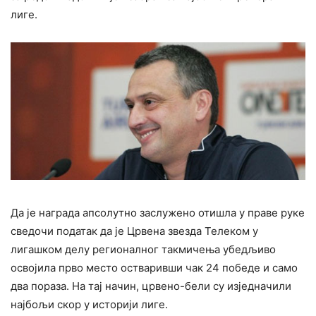
лиге.
Да је награда апсолутно заслужено отишла у праве руке
сведочи податак да је Црвена звезда Телеком у
лигашком делу регионалног такмичења убедљиво
освојила прво место остваривши чак 24 победе и само
два пораза. На тај начин, црвено-бели су изједначили
најбољи скор у историји лиге.