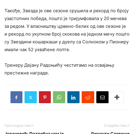
Такође, Звезда је ове сезоне срушила и рекорд по броју
узастопних победа, пошто је тријумфовала у 20 мечева
за редом. У власништву црвено-белих од ове сезоне је
и рекорд по укупном број скокова на једном мечу пошто
су Звездини кошаркаши у дуелу са Солноком у Пиониру
имали чак 52 ухваћене лопте.
Тренеру Дејану Радоњићу честитамо на освајању
престижне награде.
Претходни текст
Следећи текст
Јовановић: Потребна нам је
Деманти Славише