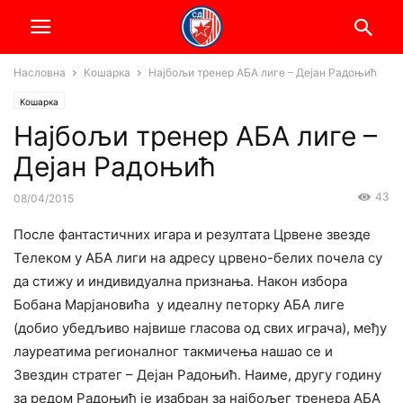
Насловна
Кошарка
Најбољи тренер АБА лиге – Дејан Радоњић
Кошарка
Најбољи тренер АБА лиге –
Дејан Радоњић
43
08/04/2015
После фантастичних игара и резултата Црвене звезде
Телеком у АБА лиги на адресу црвено-белих почела су
да стижу и индивидуална признања. Након избора
Бобана Марјановића у идеалну петорку АБА лиге
(добио убедљиво највише гласова од свих играча), међу
лауреатима регионалног такмичења нашао се и
Звездин стратег – Дејан Радоњић. Наиме, другу годину
за редом Радоњић је изабран за најбољег тренера АБА