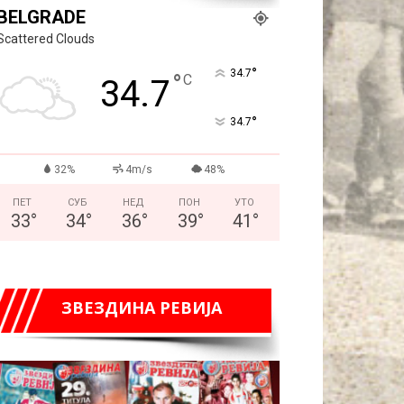
BELGRADE
Scattered Clouds
°
34.7
°
C
34.7
°
34.7
32%
4m/s
48%
ПЕТ
СУБ
НЕД
ПОН
УТО
33
°
34
°
36
°
39
°
41
°
ЗВЕЗДИНА РЕВИЈА