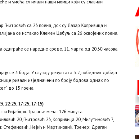
еће и умећа су имали наши момци који су славили
р Гмитровић са 23 поена, док су Лазар Копривица и
алијана се истакао Клемен Цебуљ са 26 освојених поена.
 одиграће се наредне среде, 11. марта од 20,30 часова
ају се 3 бода. У случају резултата 3:2, победник добија
акмице ривали изједначени по броју бодова одмах по
ет” до 15 поена.
 22:25, 17:25, 17:15)
т и Ријабцов. Трајање меча: 126 минута.
оиловић 20, Гмитровић 23, Копривица 20, Милутиновић 7,
ли: Стефановић, Нејић и Мартиновић. Тренер: Драган