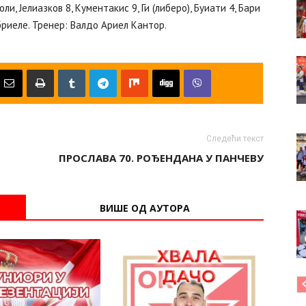
и, Јелиазков 8, Кументакис 9, Ги (либеро), Буиати 4, Бари
абриеле. Тренер: Валдо Ариел Кантор.
Следећи текст
ПРОСЛАВА 70. РОЂЕНДАНА У ПАНЧЕВУ
ВИШЕ ОД АУТОРА