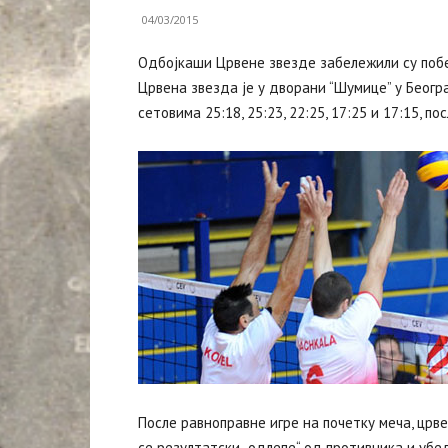
04/03/2015
Одбојкаши Црвене звезде забележили су побе
Црвена звезда је у дворани “Шумице” у Београ
сетовима 25:18, 25:23, 22:25, 17:25 и 17:15, по
После равноправне игре на почетку меча, црве
се резултатски „одлепе“ од противника и убед