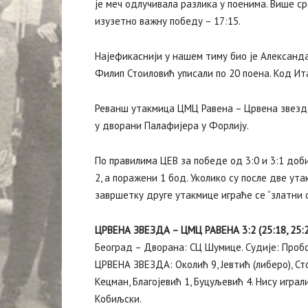
је меч одлучивала разлика у поенима. Више ср
изузетно важну победу – 17:15.
Најефикаснији у нашем тиму био је Александа
Филип Стоиловић уписали по 20 поена. Код Ит
Реванш утакмица ЦМЦ Равена – Црвена звезда
у дворани Палафијера у Форлију.
По правилима ЦЕВ за победе од 3:0 и 3:1 добиј
2, а поражени 1 бод. Уколико су после две ут
завршетку друге утакмице играће се “златни с
ЦРВЕНА ЗВЕЗДА – ЦМЦ РАВЕНА 3:2 (25:18, 25:23,
Београд – Дворана: СЦ Шумице. Судије: Пробс
ЦРВЕНА ЗВЕЗДА: Околић 9, Јевтић (либеро), Ст
Кецман, Благојевић 1, Буцуљевић 4. Нису игра
Кобиљски.