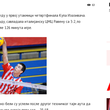
63
ду у првој утакмици четвртфинала Купа Изазивача.
ду, савладала италијанску ЦМЦ Равену са 3:2, по
сле 126 минута игре.
но-бели су успели после другог техничког тајм аута да
љиво освоје први сет – 25:18.