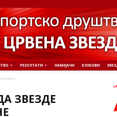
ШТВО
РЕЗУЛТАТИ
НАВИЈАЧИ
КЛУБОВИ
ЗВЕЗ
ив Равене
L
ДА ЗВЕЗДЕ
НЕ