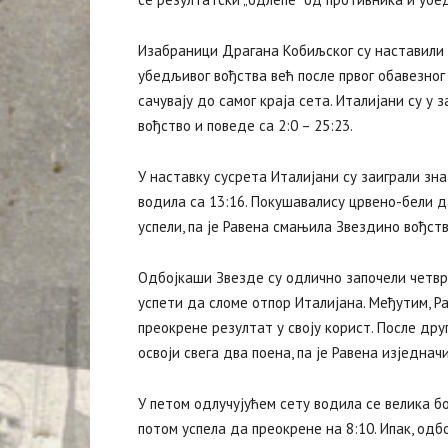
Изабраници Драгана Кобиљског су наставили 
убедљивог вођства већ после првог обавезног 
сачувају до самог краја сета. Италијани су у 
вођство и поведе са 2:0 – 25:23.
У наставку сусрета Италијани су заиграли зна
водила са 13:16. Покушавалису црвено-бели да
успели, па је Равена смањила Звездино вођств
Одбојкаши Звезде су одлично започели четврти
успети да сломе отпор Италијана. Међутим, Ра
преокрене резултат у своју корист. После друг
освоји свега два поена, па је Равена изједначи
У петом одлучујућем сету водила се велика бо
потом успела да преокрене на 8:10. Ипак, одбо