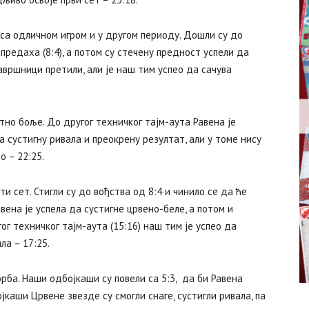
са одличном игром и у другом периоду. Дошли су до
предаха (8:4), а потом су стечену предност успели да
завршници претили, али је наш тим успео да сачува
тно боље. До другог техничког тајм-аута Равена је
 сустигну ривала и преокрену резултат, али у томе нису
о – 22:25.
 сет. Стигли су до вођства од 8:4 и чинило се да ће
вена је успела да сустигне црвено-беле, а потом и
ог техничког тајм-аута (15:16) наш тим је успео да
ла – 17:25.
рба. Наши одбојкаши су повели са 5:3, да би Равена
јкаши Црвене звезде су смогли снаге, сустигли ривала, па