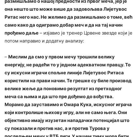
размишљамо о нашој предности из првог меча, јер је
она нешто што може више да задовољава Лијетувос
Ритас него нас. Не желимо да размишљамо о томе, већ
само како да одиграмо добар меч и да на тај начин
прођемо даље
– изјавио је тренер Црвене звезде који је
потом направио и додатну анализу:
–
Мислим да смо у првом мечу трошили велику
енергију, не радећи то у једном адекватном правцу. То
су искусни играчи спољне линије Лијетувос Ритаса
користили на прави начин. Те грешке су биле производ
велике жеље да поновимо резултат из претходног
меча са њима и да што пре дођемо до вођства.
Морамо да зауставимо и Омара Кука, искусног играча
који контролише њихову игру, али не само њега. Они
објективно имају изузетан нападачки потенцијал што
су показали и против нас, а и против Турова у
последњем мечу у ВТБ лиги. У нашем тиму мора бити