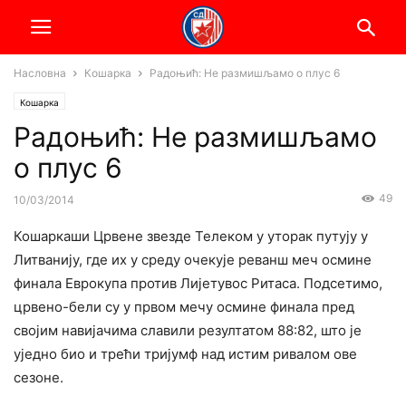
Насловна
Кошарка
Радоњић: Не размишљамо о плус 6
Кошарка
Радоњић: Не размишљамо
о плус 6
49
10/03/2014
Кошаркаши Црвене звезде Телеком у уторак путују у
Литванију, где их у среду очекује реванш меч осмине
финала Еврокупа против Лијетувос Ритаса. Подсетимо,
црвено-бели су у првом мечу осмине финала пред
својим навијачима славили резултатом 88:82, што је
уједно био и трећи тријумф над истим ривалом ове
сезоне.