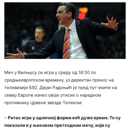
Меч у Вилњусу се игра у среду од 18:30 по
средњеевропском времену, уз директан пренос на
телевизији Б92. Дејан Радоњић је пред пут екипе на
север Европе изнео своје утиске о наредном
противнику Црвене звезде Телеком:
–
Ритас игра у одличној форми већ дуже време. То су
показали и у њиховом претходном мечу, који су