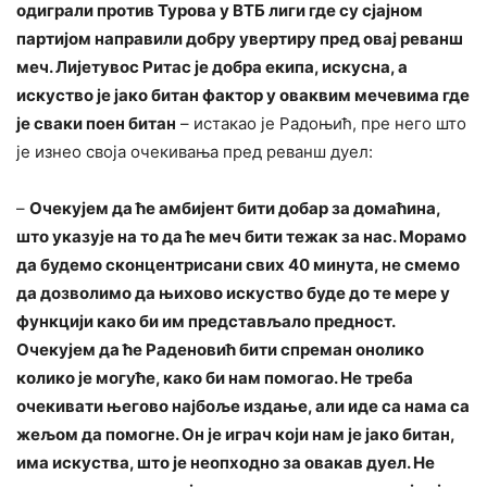
одиграли против Турова у ВТБ лиги где су сјајном
партијом направили добру увертиру пред овај реванш
меч. Лијетувос Ритас је добра екипа, искусна, а
искуство је јако битан фактор у оваквим мечевима где
је сваки поен битан
– истакао је Радоњић, пре него што
је изнео своја очекивања пред реванш дуел:
–
Очекујем да ће амбијент бити добар за домаћина,
што указује на то да ће меч бити тежак за нас. Морамо
да будемо сконцентрисани свих 40 минута, не смемо
да дозволимо да њихово искуство буде до те мере у
функцији како би им представљало предност.
Очекујем да ће Раденовић бити спреман онолико
колико је могуће, како би нам помогао. Не треба
очекивати његово најбоље издање, али иде са нама са
жељом да помогне. Он је играч који нам је јако битан,
има искуства, што је неопходно за овакав дуел. Не