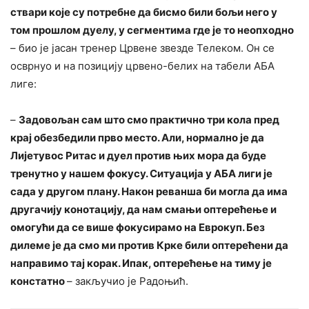
ствари које су потребне да бисмо били бољи него у
том прошлом дуелу, у сегментима где је то неопходно
– био је јасан тренер Црвене звезде Телеком. Он се
осврнуо и на позицију црвено-белих на табели АБА
лиге:
–
Задовољан сам што смо практично три кола пред
крај обезбедили прво место. Али, нормално је да
Лијетувос Ритас и дуел против њих мора да буде
тренутно у нашем фокусу. Ситуација у АБА лиги је
сада у другом плану. Након реванша би могла да има
другачију конотацију, да нам смањи оптерећење и
омогући да се више фокусирамо на Еврокуп. Без
дилеме је да смо ми против Крке били оптерећени да
направимо тај корак. Ипак, оптерећење на тиму је
констатно
– закључио је Радоњић.