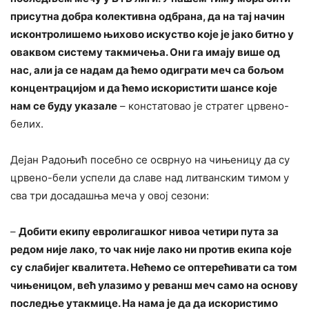
присутна добра колективна одбрана, да на тај начин
исконтролишемо њихово искуство које је јако битно у
оваквом систему такмичења. Они га имају више од
нас, али ја се надам да ћемо одиграти меч са бољом
концентрацијом и да ћемо искористити шансе које
нам се буду указале
– констатовао је стратег црвено-
белих.
Дејан Радоњић посебно се осврнуо на чињеницу да су
црвено-бели успели да славе над литванским тимом у
сва три досадашња меча у овој сезони:
–
Добити екипу евролигашког нивоа четири пута за
редом није лако, то чак није лако ни против екипа које
су слабијег квалитета. Нећемо се оптерећивати са том
чињеницом, већ улазимо у реванш меч само на основу
последње утакмице. На нама је да да искористимо