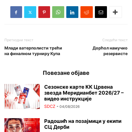
Претходни текст
Следећи текст
Млади ватерполисти трећи
Дорћол намучио
на финалном турниру Купа
резервисте
Повезане објаве
Сезонске карте КК Црвена
звезда Меридианбет 2026/27 –
видео инструкције
SDCZ
-
04/08/2026
Радошић на позајмици у екипи
СЦ Дерби