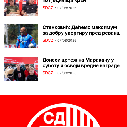
161 јединица крви
SDCZ
-
07/08/2026
Станковић: Даћемо максимум
за добру увертиру пред реванш
SDCZ
-
07/08/2026
Донеси цртеж на Маракану у
суботу и освоји вредне награде
SDCZ
-
07/08/2026