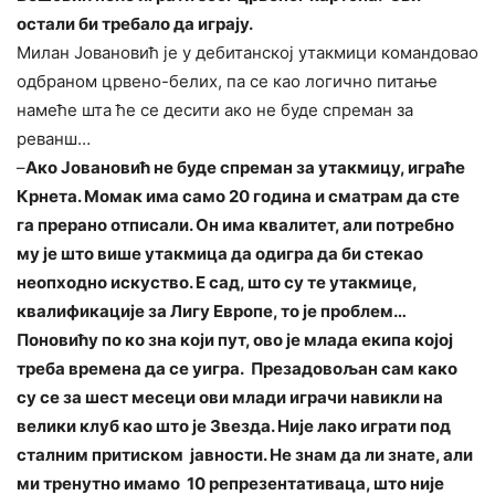
остали би требало да играју.
Милан Јовановић је у дебитанској утакмици командовао
одбраном црвено-белих, па се као логично питање
намеће шта ће се десити ако не буде спреман за
реванш…
–
Ако Јовановић не буде спреман за утакмицу, играће
Крнета. Момак има само 20 година и сматрам да сте
га прерано отписали. Он има квалитет, али потребно
му је што више утакмица да одигра да би стекао
неопходно искуство. Е сад, што су те утакмице,
квалификације за Лигу Европе, то је проблем…
Поновићу по ко зна који пут, ово је млада екипа којој
треба времена да се уигра. Презадовољан сам како
су се за шест месеци ови млади играчи навикли на
велики клуб као што је Звезда. Није лако играти под
сталним притиском јавности. Не знам да ли знате, али
ми тренутно имамо 10 репрезентативаца, што није