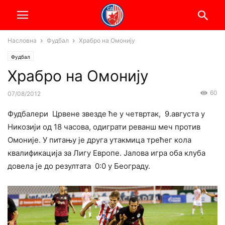
Насловна
Фудбал
Храбро на Омонију
Фудбал
Храбро на Омонију
60
07/08/2012
Фудбалери Црвене звезде ће у четвртак, 9.августа у
Никозији од 18 часова, одиграти реванш меч против
Омоније. У питању је друга утакмица трећег кола
квалификација за Лигу Европе. Јалова игра оба клуба
довела је до резултата 0:0 у Београду.