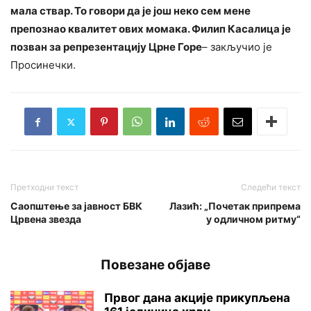
мала ствар. То говори да је још неко сем мене
препознао квалитет ових момака. Филип Касалица је
позван за репрезентацију Црне Горе
– закључио је
Просинечки.
Претходни текст
Следећи текст
Саопштење за јавност БВК
Лазић: „Почетак припрема
Црвена звезда
у одличном ритму“
Повезане објаве
Првог дана акције прикупљена