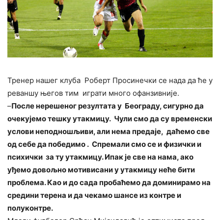
Тренер нашег клуба Роберт Просинечки се нада да ће у
реваншу његов тим играти много офанзивније.
–
После нерешеног резултата у Београду, сигурно да
очекујемо тешку утакмицу. Чули смо да су временски
услови неподношљиви, али нема предаје, даћемо све
од себе да победимо . Спремали смо се и физички и
психички за ту утакмицу. Ипак је све на нама, ако
уђемо довољно мотивисани у утакмицу неће бити
проблема. Као и до сада пробаћемо да доминирамо на
средини терена и да чекамо шансе из контре и
полуконтре.