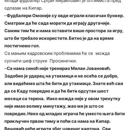
Млади фудбалер Срђан Мијаиловић је оптимиста пред
одлазак на Кипар.
–
Фудбалери Омоније су овде играли класичан бункер.
Сматрам да ће сада морати да играју другачије.
Самим тим ће и нама оставити више простора за игру,
што би требало искористити. Битно је да на време
постигнемо гол.
Са мањим кадровским проблемима ће се можда
суочити шеф струке Просинечки.
–
Са нама синоћ није тренирао Милан Јовановић.
Задобио је ударац на утакмици и не осећа се добро,
али видећемо шта ће бити до утакмице. Знате већ сви
да се Каду повредио и да ће бити одсутан шест
месеци са терена. Иако можда није у овом тренутку
није имао велику минутажу, жао ми је што се
повредио. Неко од младих играча ће уместо њега бити
прикључен првом тиму и поћи са нама на Кипар.
Вешовић неће играти због црвеног картона. Сви