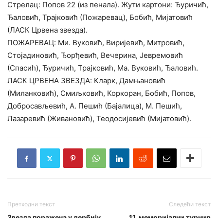
Стрелац: Попов 22 (из пенала). Жути картони: Ђуричић,
Ђаловић, Трајковић (Пожаревац), Бобић, Мијатовић
(ЛАСК Црвена звезда).
ПОЖАРЕВАЦ: Ми. Вуковић, Виријевић, Митровић,
Стојадиновић, Ђорђевић, Вечерина, Јевремовић
(Спасић), Ђуричић, Трајковић, Ма. Вуковић, Ђаловић.
ЛАСК ЦРВЕНА ЗВЕЗДА: Кларк, Дамњановић
(Миланковић), Смиљковић, Коркоран, Бобић, Попов,
Добросављевић, А. Пешић (Бајалица), М. Пешић,
Лазаревић (Живановић), Теодосијевић (Мијатовић).
Претходни текст
Следећи текст
Звезда поражена у дербију
11. меморијални турнир