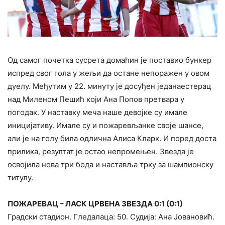
Од самог почетка сусрета домаћин је поставио бункер
испред свог гола у жељи да остане непоражен у овом
дуелу. Међутим у 22. минуту је досуђен једанаестерац
над Миленом Пешић који Ана Попов претвара у
погодак. У наставку меча наше девојке су имале
иницијативу. Имале су и пожаревљанке своје шансе,
али је на голу била одлична Алиса Кларк. И поред доста
прилика, резултат је остао непромењен. Звезда је
освојила нова три бода и наставља трку за шампионску
титулу.
ПОЖАРЕВАЦ – ЛАСК ЦРВЕНА ЗВЕЗДА 0:1 (0:1)
Градски стадион. Гледалаца: 50. Судија: Ана Јовановић.