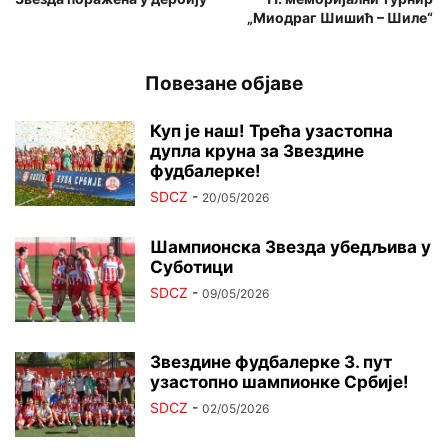
„Миодраг Шишић – Шиле“
Повезане објаве
Куп је наш! Трећа узастопна
дупла круна за Звездине
фудбалерке!
SDCZ
-
20/05/2026
Шампионска Звезда убедљива у
Суботици
SDCZ
-
09/05/2026
Звездине фудбалерке 3. пут
узастопно шампионке Србије!
SDCZ
-
02/05/2026