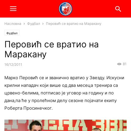
Насловна
Фудбал
Перовић се вратио на Маракану
Фудбал
Перовић се вратио на
Маракану
81
16/12/2011
Марко Перовић се и званично вратио у Звезду. Искусни
крилни нападач који више од два месеца тренира са
црвено-белима, потписао је уговор на годину и по
дана,па ће у пролећном делу сезоне појачати екипу
Роберта Просинечког.