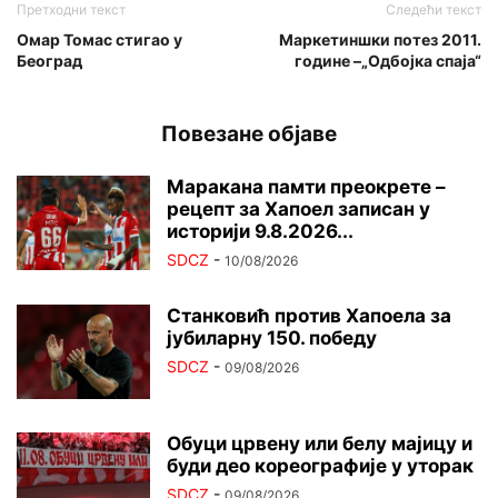
Претходни текст
Следећи текст
Омар Томас стигао у
Маркетиншки потез 2011.
Београд
године –„Одбојка спаја“
Повезане објаве
Маракана памти преокрете –
рецепт за Хапоел записан у
историји 9.8.2026...
SDCZ
-
10/08/2026
Станковић против Хапоела за
јубиларну 150. победу
SDCZ
-
09/08/2026
Обуци црвену или белу мајицу и
буди део кореографије у уторак
SDCZ
-
09/08/2026