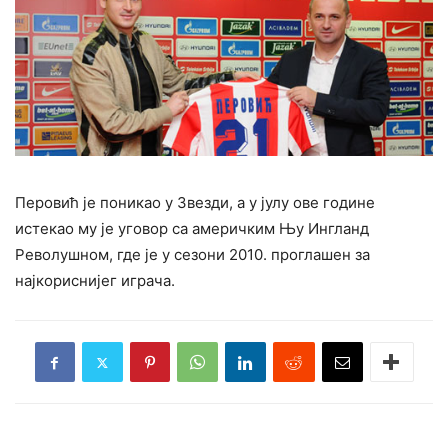
Перовић је поникао у Звезди, а у јулу ове године
истекао му је уговор са америчким Њу Ингланд
Револушном, где је у сезони 2010. проглашен за
најкориснијег играча.