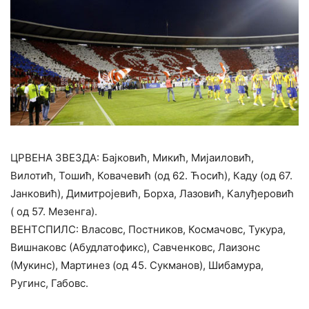
ЦРВЕНА ЗВЕЗДА: Бајковић, Микић, Мијаиловић,
Вилотић, Тошић, Ковачевић (од 62. Ћосић), Каду (од 67.
Јанковић), Димитројевић, Борха, Лазовић, Калуђеровић
( од 57. Мезенга).
ВЕНТСПИЛС: Власовс, Постников, Космачовс, Тукура,
Вишнаковс (Абудлатофикс), Савченковс, Лаизонс
(Мукинс), Мартинез (од 45. Сукманов), Шибамура,
Ругинс, Габовс.