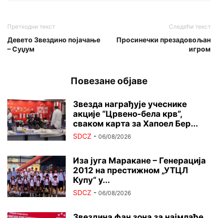
Претходни текст
Следећи текст
Девето Звездино појачање
Просинечки презадовољан
– Суџум
игром
Повезане објаве
Звезда награђује учеснике
акције “Црвено-бела крв”,
сваком карта за Хапоел Бер...
SDCZ
-
06/08/2026
Иза југа Маракане – Генерација
2012 на престижном „УТЦЛ
Купу“ у...
SDCZ
-
06/08/2026
Звездина фан зона за најмлађе