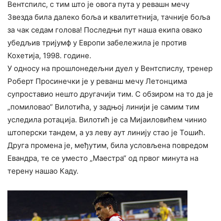
Вентспилс, с тим што је овога пута у ревашн мечу
Звезда била далеко боља и квалитетнија, тачније боља
за чак седам голова! Последњи пут наша екипа овако
убедљив тријумф у Европи забележила је против
Кохетија, 1998. године.
У односу на прошлонедељни дуел у Вентспислу, тренер
Роберт Просинечки је у реванш мечу Летонцима
супроставио нешто другачији тим. С обзиром на то да је
„помиловао“ Вилотића, у задњој линији је самим тим
уследила ротација. Вилотић је са Мијаиловићем чинио
штоперски тандем, а уз леву аут линију стао је Тошић.
Друга промена је, међутим, била условљена повредом
Евандра, те се уместо „Маестра“ од првог минута на
терену нашао Каду.