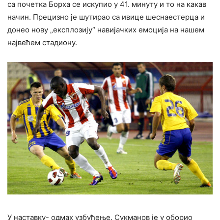
са почетка Борха се искупио у 41. минуту и то на какав
начин. Прецизно је шутирао са ивице шеснаестерца и
донео нову „експлозију“ навијачких емоција на нашем
највећем стадиону.
У наставку- одмах узбуђење. Сукманов је у оборио