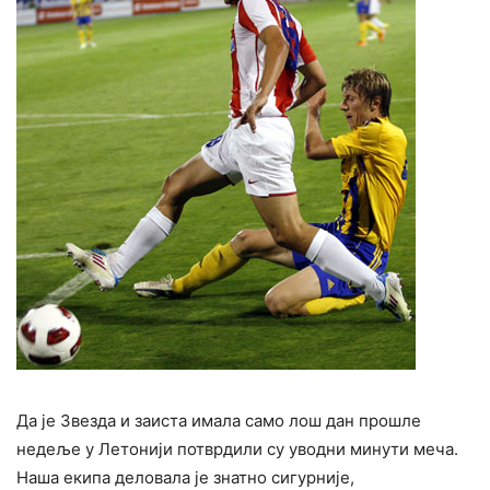
Да је Звезда и заиста имала само лош дан прошле
недеље у Летонији потврдили су уводни минути меча.
Наша екипа деловала је знатно сигурније,