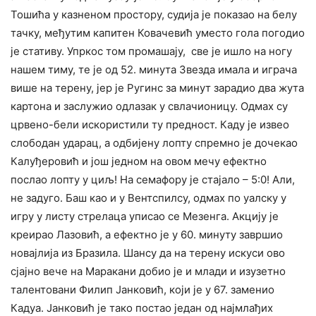
Тошића у казненом простору, судија је показао на белу
тачку, међутим капитен Ковачевић уместо гола погодио
је стативу. Упркос том промашају, све је ишло на ногу
нашем тиму, те је од 52. минута Звезда имала и играча
више на терену, јер је Ругинс за минут зарадио два жута
картона и заслужио одлазак у свлачионицу. Одмах су
црвено-бели искористили ту предност. Каду је извео
слободан ударац, а одбијену лопту спремно је дочекао
Калуђеровић и још једном на овом мечу ефектно
послао лопту у циљ! На семафору је стајало – 5:0! Али,
не задуго. Баш као и у Вентспилсу, одмах по уалску у
игру у листу стрелаца уписао се Мезенга. Акцију је
креирао Лазовић, а ефектно је у 60. минуту завршио
новајлија из Бразила. Шансу да на терену искуси ово
сјајно вече на Маракани добио је и млади и изузетно
талентовани Филип Јанковић, који је у 67. заменио
Кадуа. Јанковић је тако постао један од најмлађих