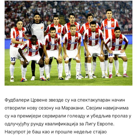
Фудбалери Црвене звезде су на спектакуларан начин
отворили нову сезону на Маракани. Својим навијачима
су на премијери сервирали голеаду и убедљив пролаз у
одлучујућу рунду квалификација за Лигу Европе.
Насупрот је баш као и прошле недеље стајао