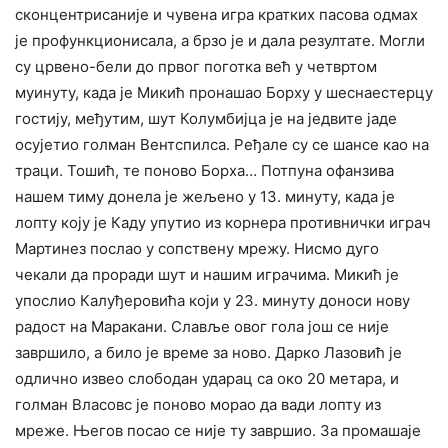
сконцентрисаније и чувена игра кратких пасова одмах
је профункционисала, а брзо је и дала резултате. Могли
су црвено-бели до првог поготка већ у четвртом
муинуту, када је Микић пронашао Борху у шеснаестерцу
гостију, међутим, шут Колумбијца је на једвите јаде
осујетио голман Вентспилса. Ређале су се шансе као на
траци. Тошић, те поново Борха… Потпуна офанзива
нашем тиму донела је жељено у 13. минуту, када је
лопту коју је Каду упутио из корнера противнички играч
Мартинез послао у сопствену мрежу. Нисмо дуго
чекали да проради шут и нашим играчима. Микић је
упослио Калуђеровића који у 23. минуту доноси нову
радост на Маракани. Славље овог гола још се није
завршило, а било је време за ново. Дарко Лазовић је
одлично извео слободан ударац са око 20 метара, и
голман Власовс је поново морао да вади лопту из
мреже. Његов посао се није ту завршио. За промашаје