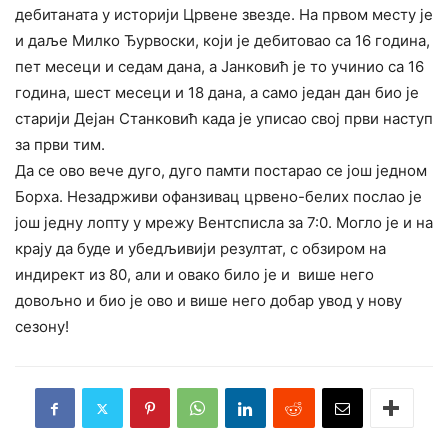
дебитаната у историји Црвене звезде. На првом месту је
и даље Милко Ђурвоски, који је дебитовао са 16 година,
пет месеци и седам дана, а Јанковић је то учинио са 16
година, шест месеци и 18 дана, а само један дан био је
старији Дејан Станковић када је уписао свој први наступ
за први тим.
Да се ово вече дуго, дуго памти постарао се још једном
Борха. Незадрживи офанзивац црвено-белих послао је
још једну лопту у мрежу Вентсписла за 7:0. Могло је и на
крају да буде и убедљивији резултат, с обзиром на
индирект из 80, али и овако било је и више него
довољно и био је ово и више него добар увод у нову
сезону!