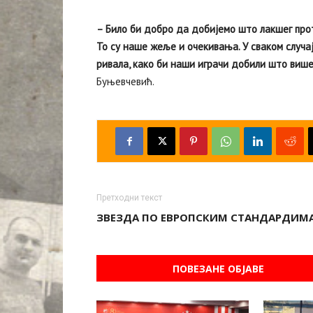
– Било би добро да добијемо што лакшег прот
То су наше жеље и очекивања. У сваком случ
ривала, како би наши играчи добили што виш
Буњевчевић.
Претходни текст
ЗВЕЗДА ПО ЕВРОПСКИМ СТАНДАРДИМ
ПОВЕЗАНЕ ОБЈАВЕ