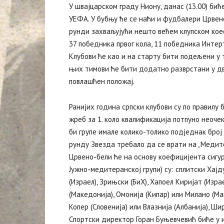
У швајцарском граду Ниону, данас (13.00) бић
УЕФА. У бубњу ће се наћи и фудбалери Црвене
рунди захваљујући нешто већем клупском кое
37 победника првог кола, 11 победника Интер
Клубови ће као и на старту бити подељени у т
њих тимови ће бити додатно разврстани у дв
повлашћен положај.
Ранијих година српски клубови су по правилу 
жреб за 1. коло квалификација потпуно неоче
би групе имале колико-толико подједнак број
рунду Звезда требало да се врати на „Медите
Црвено-бели ће на основу коефицијента сигур
Јужно-медитеранској групи) су: сплитски Хајд
(Израел), Зрињски (БиХ), Хапоел Киријат (Изра
(Македонија), Омонија (Кипар) или Милано (Мак
Копер (Словенија) или Влазнија (Албанија), Ши
Спортски директор Горан Буњевчевић биће у и