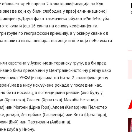
е обављен жреб парова 2. кола квалификација за Куп
 звезде који су били слободна у првој елиминационој
фицијенту.Друга фаза такмичења обухватиће 64 клуба:
тото купа и још 16 екипа на основу кеофицијента.
ри групе по географском принципу, а у оквиру сваке од
а квалитативна шешира: носиоце и оне који неће имати
били сврстани у Јужно-медитеранску групу, да би пред
кивано били пресељени у Централно-источну регију како
 учесника. УЕФАје најавила да би за 2. квалификациону
ран“, мада нису искључене рокаде у последњи час.
но бити носилац, а потенцијални ривали (ако буду у
ук (Хрватска), Славен (Хрватска), Макаби Нетанија
ел) или Могрен (Црна Гора), Апоел (Кипар) или Пелистер
едонија), Интерблок (Словенија) или Зета (Црна Гора),
роки (БиХ) или Партизани (Албанија).
ме клуба у Ниону.