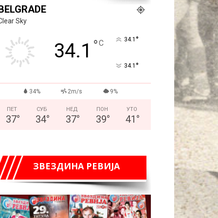
BELGRADE
Clear Sky
°
34.1
°
C
34.1
°
34.1
34%
2m/s
9%
ПЕТ
СУБ
НЕД
ПОН
УТО
37
°
34
°
37
°
39
°
41
°
ЗВЕЗДИНА РЕВИЈА