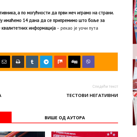
ивника, а по могућности да први меч играмо на страни.
ају имаћемо 14 дана да се припремимо што боље за
е квалитетних информација
– рекао је уочи пута
Следећи текст
А
ТЕСТОВИ НЕГАТИВНИ
ВИШЕ ОД АУТОРА