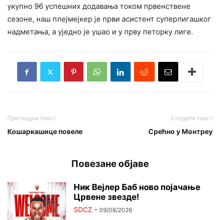
укупно 96 успешних додавања током првенствене
сезоне, наш плејмејкер је први асистент суперлигашког
надметања, а уједно је ушао и у прву петорку лиге.
Претходни текст
Следећи текст
Кошаркашице повеле
Срећно у Монтреу
Повезане објаве
Ник Вејлер Баб ново појачање
Црвене звезде!
SDCZ
-
09/08/2026