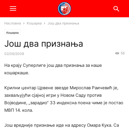
Насловна
Кошарка
Још два признања
Кошарка
Још два признања
56
02/06/2008
На крају Суперлиге још два признања за наше
кошаркаше.
Крилни центар Црвене звезде Мирослав Раичевић је,
захваљујући сјајној игри у Новом Саду против
Војводине, „зарадио“ 33 индексна поена чиме је постао
МВП 14. кола.
Још вредније признање иде на адресу Омара Кука. Са