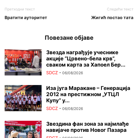
Претходни текст
Следећи текст
Вратити ауторитет
Жигић постао тата
Повезане објаве
Звезда награђује учеснике
акције “Црвено-бела крв”,
сваком карта за Хапоел Бер...
SDCZ
-
06/08/2026
Иза југа Маракане – Генерација
2012 на престижном „УТЦЛ
Купу“ у...
SDCZ
-
06/08/2026
Звездина фан зона за најмлађе
навијаче против Новог Пазара
SDCZ
-