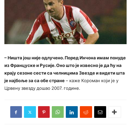
– Ништа још није одлучено. Поред Инчона имам понуде
из Француске и Русије. Оно што је извесно је да ћу на
крају сезоне сести са челницима Звезде и видети шта
је најбоље за са обе стране
– каже Короман који је у
Црвену звезду дошао 2007. године.