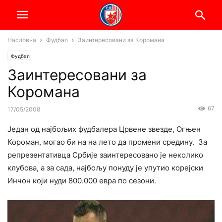
Насловна
Фудбал
Заинтересовани за Коромана
Фудбал
Заинтересовани за
Коромана
67
17/05/2008
Један од најбољих фудбалера Црвене звезде, Огњен
Короман, могао би на на лето да промени средину. За
репрезентативца Србије заинтересовано је неколико
клубова, а за сада, најбољу понуду је упутио корејски
Инчон који нуди 800.000 евра по сезони.