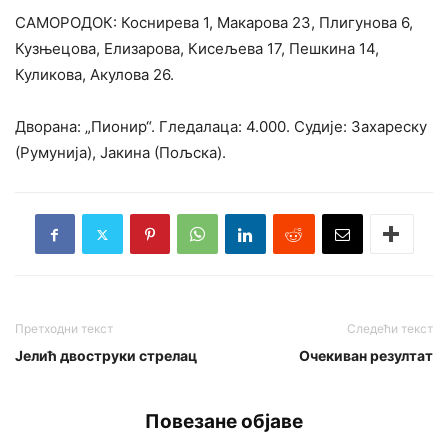
САМОРОДОК: Коснирева 1, Макарова 23, Плигунова 6,
Кузњецова, Елизарова, Кисељева 17, Пешкина 14,
Куликова, Акулова 26.
Дворана: „Пионир“. Гледалаца: 4.000. Судије: Захареску
(Румунија), Јакина (Пољска).
Претходни текст
Следећи текст
Јелић двоструки стрелац
Очекиван резултат
Повезане објаве