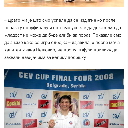
– Драго ми је што смо успеле да се издигнемо после
пораза у полуфиналу и што смо успеле да докажемо да
младост не може да буде алиби за пораз. Показале смо
да знамо како се игра одбојка – изјавила је после меча
капитен Ивана Нешовић, не пропуштајући прилику да
захвали навијачима за велику подршку