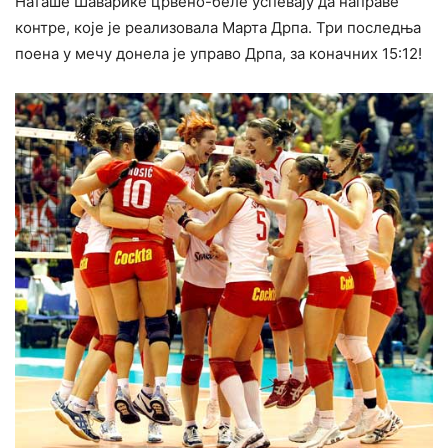
Наташе Шаварике црвено-беле успевају да направе
контре, које је реализовала Марта Дрпа. Три последња
поена у мечу донела је управо Дрпа, за коначних 15:12!