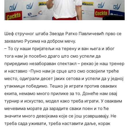
Шеф стручног штаба Звезде Ратко Павличевић прво се
захвалио Русима на добром мечу.
– То су наши пријатељи на терену и ван њега и због
тога нам је посебно драго што смо успели да
приредимо незабораван спектакл – рекао је наш тренер
и наставио -Пуно нам је срце што смо освојили треће
место, одиграли десет јаких сетова и успели да у једној
утакмици победимо. Тешко је играти против оваквих
екипа, немамо много прилике за то. Донеће нам овај
турнир и искуство, модел како треба играти. У оваквим
мечевима морате да зарадите сваки поен и то ће
значити много девојкама које се још усавршавају. Не
треба сада уживати, треба наставити даље, корак