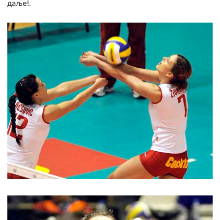
даље!.