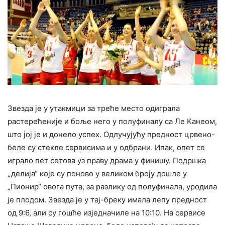
Звезда је у утакмици за треће место одиграла
растерећеније и боље него у полуфиналу са Ле Канеом,
што јој је и донело успех. Одлучујућу предност црвено-
беле су стекле сервисима и у одбрани. Ипак, опет се
играло пет сетова уз праву драма у финишу. Подршка
„делија“ које су поново у великом броју дошле у
„Пионир“ овога пута, за разлику од полуфинала, уродила
је плодом. Звезда је у тај-бреку имала лепу предност
од 9:6, али су гошће изједначиле на 10:10. На сервисе