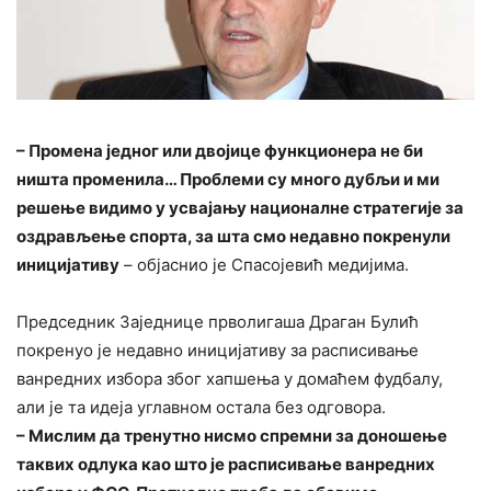
– Промена једног или двојице функционера не би
ништа променила… Проблеми су много дубљи и ми
решење видимо у усвајању националне стратегије за
оздрављење спорта, за шта смо недавно покренули
иницијативу
– објаснио је Спасојевић медијима.
Председник Заједнице прволигаша Драган Булић
покренуо је недавно иницијативу за расписивање
ванредних избора због хапшења у домаћем фудбалу,
али је та идеја углавном остала без одговора.
– Мислим да тренутно нисмо спремни за доношење
таквих одлука као што је расписивање ванредних