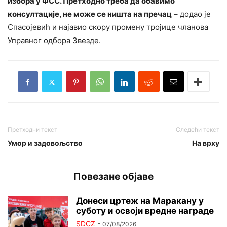
избора у ФСС. Претходно треба да обавимо
консултације, не може се ништа на пречац
– додао је
Спасојевић и најавио скору промену тројице чланова
Управног одбора Звезде.
Претходни текст
Следећи текст
Умор и задовољство
На врху
Повезане објаве
Донеси цртеж на Маракану у
суботу и освоји вредне награде
SDCZ
-
07/08/2026