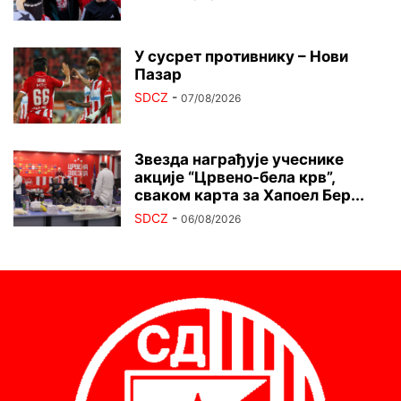
У сусрет противнику – Нови
Пазар
SDCZ
-
07/08/2026
Звезда награђује учеснике
акције “Црвено-бела крв”,
сваком карта за Хапоел Бер...
SDCZ
-
06/08/2026