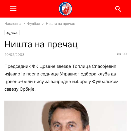
Насловна
Фудбал
Ништа на пречац
Фудбал
Ништа на пречац
99
20/02/2008
Председник ФК Црвене звезде Топлица Спасојевић
изјавио је после седнице Управног одбора клуба да
црвено-бели нису за ванредне изборе у Фудбалском
савезу Србије.