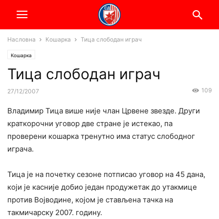
Насловна
Кошарка
Тица слободан играч
Кошарка
Тица слободан играч
109
27/12/2007
Владимир Тица више није члан Црвене звезде. Други
краткорочни уговор две стране је истекао, па
проверени кошарка тренутно има статус слободног
играча.
Тица је на почетку сезоне потписао уговор на 45 дана,
који је касније добио један продужетак до утакмице
против Војводине, којом је стављена тачка на
такмичарску 2007. годину.