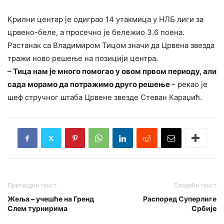
Крилни центар је одиграо 14 утакмица у НЛБ лиги за
црвено-беле, а просечно је бележио 3.6 поена.
Растанак са Владимиром Тицом значи да Црвена звезда
тражи ново решење на позицији центра.
– Тица нам је много помогао у овом првом периоду, али
сада морамо да потражимо друго решење
– рекао је
шеф стручног штаба Црвене звезде Стеван Караџић.
Претходни текст
Следећи текст
Жеља – учешће на Гренд
Распоред Суперлиге
Слем турнирима
Србије