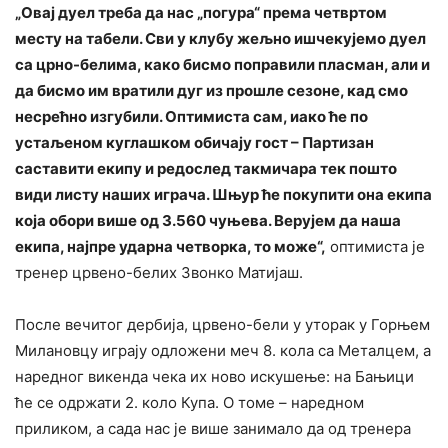
„Овај дуел треба да нас „погура“ према четвртом
месту на табели. Сви у клубу жељно ишчекујемо дуел
са црно-белима, како бисмо поправили пласман, али и
да бисмо им вратили дуг из прошле сезоне, кад смо
несрећно изгубили. Оптимиста сам, иако ће по
устаљеном куглашком обичају гост – Партизан
саставити екипу и редослед такмичара тек пошто
види листу наших играча. Шњур ће покупити она екипа
која обори више од 3.560 чуњева. Верујем да наша
екипа, најпре ударна четворка, то може“,
оптимиста је
тренер црвено-белих Звонко Матијаш.
После вечитог дербија, црвено-бели у уторак у Горњем
Милановцу играју одложени меч 8. кола са Металцем, а
наредног викенда чека их ново искушење: на Бањици
ће се одржати 2. коло Купа. О томе – наредном
приликом, а сада нас је више занимало да од тренера