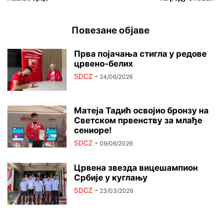
Повезане објаве
Прва појачања стигла у редове
црвено-белих
SDCZ
-
24/06/2026
Матеја Тадић освојио бронзу на
Светском првенству за млађе
сениоре!
SDCZ
-
09/06/2026
Црвена звезда вицешампион
Србије у куглању
SDCZ
-
23/03/2026