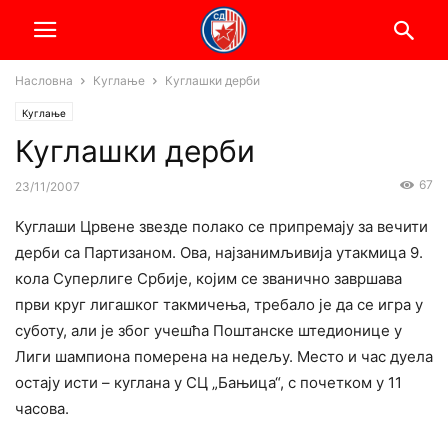
Насловна
Куглање
Куглашки дерби
Куглање
Куглашки дерби
67
23/11/2007
Куглаши Црвене звезде полако се припремају за вечити
дерби са Партизаном. Ова, најзанимљивија утакмица 9.
кола Суперлиге Србије, којим се званично завршава
први круг лигашког такмичења, требало је да се игра у
суботу, али је због учешћа Поштанске штедионице у
Лиги шампиона померена на недељу. Место и час дуела
остају исти – куглана у СЦ „Бањица“, с почетком у 11
часова.