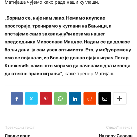
Матијаша чујемо како раде наши куглаши.
„Боримо се, није нам лако. Немамо клупске
просторије, тренирамо у куглани на Бањици, а
опстајемо само захваљујући везама нашег
председника Мирослава Мацуре. Надам се да долазе
бољи дани, ја сам увек оптимиста. Ето, у међувремену
смо се појачали, из Босне је дошао сјајан играч Петар
Кнежевић, само што морамо да сачекамо два месеца
да стекне право играња“
, каже тренер Матијаш.
Претходни текст
Следећи текст
Лавље срце
На реду Слован