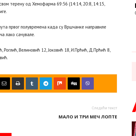
ом терену од Хемофарма 69:56 (14:14, 20:8, 14:15,
иге.
ута првог полувремена када су Вршчанке направиле
ча лако сачувале.
ћ, Роглић, Велиновић 12, Јоковић 18, И.Прћић, Д.Прћић 8,
вић.
Следећи текст
МАЛО И ТРИ МЕЧ ЛОПТЕ