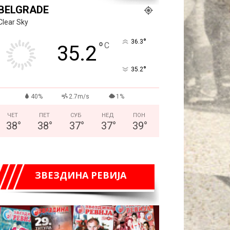
BELGRADE
Clear Sky
°
36.3
°
C
35.2
°
35.2
40%
2.7m/s
1%
ЧЕТ
ПЕТ
СУБ
НЕД
ПОН
38
°
38
°
37
°
37
°
39
°
ЗВЕЗДИНА РЕВИЈА