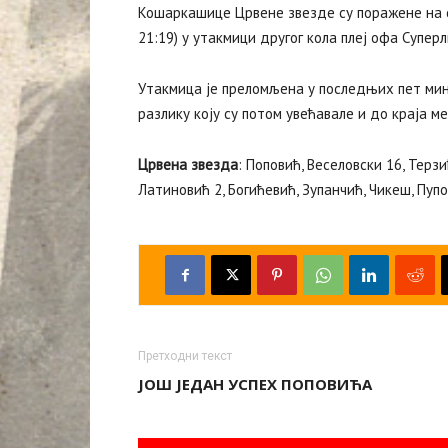
Кошаркашице Црвене звезде су поражене на св
21:19) у утакмици другог кола плеј офа Суперл
Утакмица је преломљена у последњих пет мин
разлику коју су потом увећавале и до краја ме
Црвена звезда
: Поповић, Веселовски 16, Терзи
Латиновић 2, Богићевић, Зупанчић, Чикеш, Пупо
Претходни текст
ЈОШ ЈЕДАН УСПЕХ ПОПОВИЋА