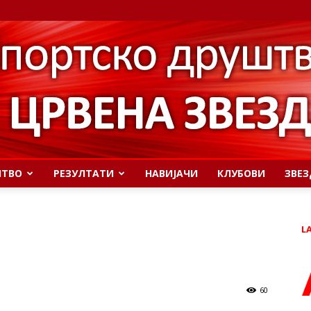
ШТВО
РЕЗУЛТАТИ
НАВИЈАЧИ
КЛУБОВИ
ЗВЕЗ
L
60