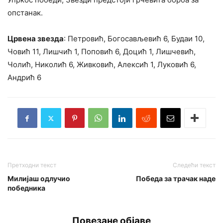
опстанак.
Црвена звезда
: Петровић, Богосављевић 6, Будаи 10,
Човић 11, Лишчић 1, Поповић 6, Доцић 1, Лишчевић,
Чолић, Николић 6, Живковић, Алексић 1, Луковић 6,
Андрић 6
Претходни текст
Следећи текст
Милијаш одлучио
Победа за трачак наде
победника
Повезане објаве