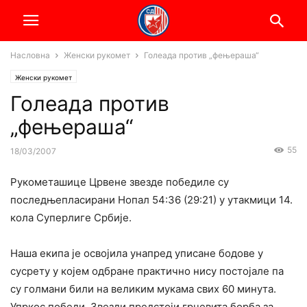
Насловна
Женски рукомет
Голеада против „фењераша“
Женски рукомет
Голеада против
„фењераша“
55
18/03/2007
Рукометашице Црвене звезде победиле су
последњепласирани Нопал 54:36 (29:21) у утакмици 14.
кола Суперлиге Србије.
Наша екипа је освојила унапред уписане бодове у
сусрету у којем одбране практично нису постојале па
су голмани били на великим мукама свих 60 минута.
Упркос победи, Звезди предстоји грчевита борба за