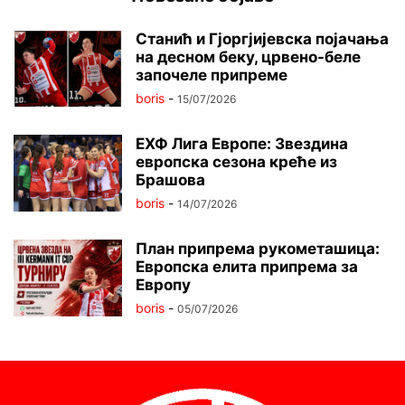
Станић и Гјоргјијевска појачања
на десном беку, црвено-беле
започеле припреме
boris
-
15/07/2026
ЕХФ Лига Европе: Звездина
европска сезона креће из
Брашова
boris
-
14/07/2026
План припрема рукометашица:
Европска елита припрема за
Европу
boris
-
05/07/2026