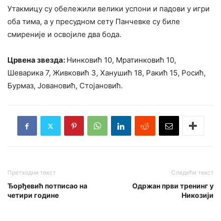
Утакмицу су обележили велики успони и падови у игри
оба тима, а у пресудном сету Панчевке су биле
смиреније и освојиле два бода.
Црвена звезда:
Нинковић 10, Мратинковић 10,
Шеварика 7, Живковић 3, Ханушић 18, Ракић 15, Росић,
Бурмаз, Јовановић, Стојановић.
Претходни текст
Следећи текст
Ђорђевић потписао на
Одржан први тренинг у
четири године
Никозији