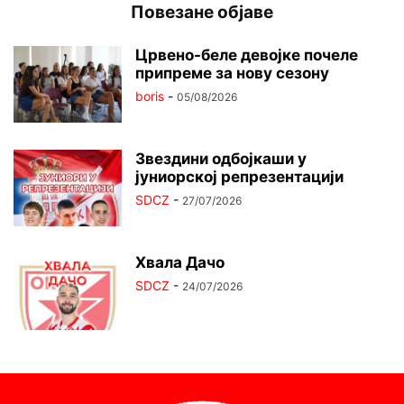
Повезане објаве
Црвено-беле девојке почеле
припреме за нову сезону
boris
-
05/08/2026
Звездини одбојкаши у
јуниорској репрезентацији
SDCZ
-
27/07/2026
Хвала Дачо
SDCZ
-
24/07/2026