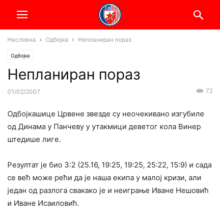
Насловна
Одбојка
Непланиран пораз
Одбојка
Непланиран пораз
72
01/02/2007
Одбојкашице Црвене звезде су неочекивано изгубиле
од Динама у Панчеву у утакмици деветог кола Винер
штедише лиге.
Резултат је био 3:2 (25.16, 19:25, 19:25, 25:22, 15:9) и сада
се већ може рећи да је наша екипа у малој кризи, али
један од разлога свакако је и неиграње Иване Нешовић
и Иване Исаиловић.