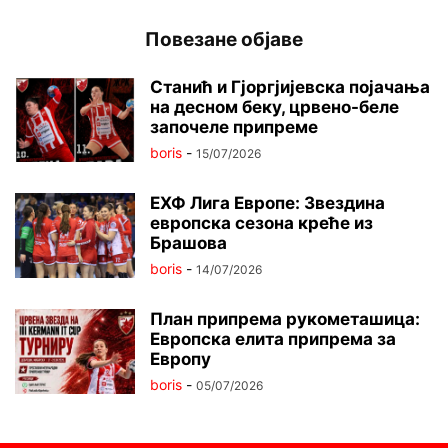
Повезане објаве
Станић и Гјоргјијевска појачања
на десном беку, црвено-беле
започеле припреме
boris
-
15/07/2026
ЕХФ Лига Европе: Звездина
европска сезона креће из
Брашова
boris
-
14/07/2026
План припрема рукометашица:
Европска елита припрема за
Европу
boris
-
05/07/2026