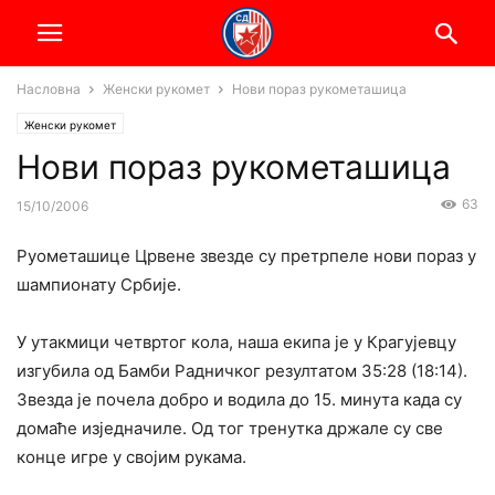
Насловна
Женски рукомет
Нови пораз рукометашица
Женски рукомет
Нови пораз рукометашица
63
15/10/2006
Руометашице Црвене звезде су претрпеле нови пораз у
шампионату Србије.
У утакмици четвртог кола, наша екипа је у Крагујевцу
изгубила од Бамби Радничког резултатом 35:28 (18:14).
Звезда је почела добро и водила до 15. минута када су
домаће изједначиле. Од тог тренутка држале су све
конце игре у својим рукама.