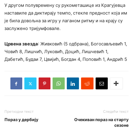
У другом полувремену су рукометашице из Крагујевца
наставиле да диктирају темпо, стекле предност која им
је била довољна за игру у лаганом ритму и на крају су
заслужено тријумфовале.
Црвена звезда
: Живковић (5 одбрана), Богосављевић 1,
Човић 8, Лишчић, Луковић, Доцић, Лишчевић 1,
Дабетић, Будаи 7, Цвијић, Богдан 4, Поповић 1, Андрић 5
Претходни текст
Следећи текст
Пораз у дербију
Очекиван пораз на старту
сезоне