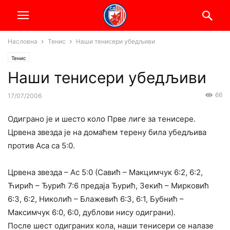
Насловна
Тенис
Наши тенисери убедљиви
Тенис
Наши тенисери убедљиви
66
17/07/2006
Одиграно је и шесто коло Прве лиге за тенисере.
Црвена звезда је на домаћем терену била убедљива
против Аса са 5:0.
Црвена звезда – Ас 5:0 (Савић – Макцимчук 6:2, 6:2,
Ћирић – Ђурић 7:6 предаја Ђурић, Зекић – Мирковић
6:3, 6:2, Николић – Блажевић 6:3, 6:1, Бубнић –
Максимчук 6:0, 6:0, дублови нису одиграни).
После шест одиграних кола, наши тенисери се налазе