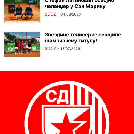
Стефан Латиновић освојио
челенџер у Сан Марину
SDCZ
-
04/08/2026
Звездине тенисерке освојиле
шампионску титулу!
SDCZ
-
18/07/2026