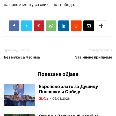
на првом месту са свих шест победа.
Претходни текст
Следећи текст
Без муке са Чесима
Завршене припреме
Повезане објаве
Европско злато за Душицу
Поповски и Србију
SDCZ
-
06/08/2026