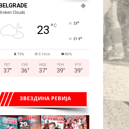
BELGRADE
Broken Clouds
°
23
°
C
23
°
21.9
70%
3.1m/s
80%
ПЕТ
СУБ
НЕД
ПОН
УТО
37
°
36
°
37
°
39
°
39
°
ЗВЕЗДИНА РЕВИЈА