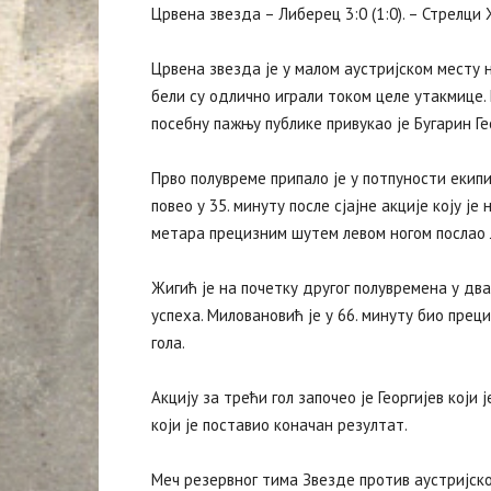
Црвена звезда – Либерец 3:0 (1:0). – Стрелци
Црвена звезда је у малом аустријском месту 
бели су одлично играли током целе утакмице
посебну пажњу публике привукао је Бугарин Гео
Прво полувреме припало је у потпуности екип
повео у 35. минуту после сјајне акције коју ј
метара прецизним шутем левом ногом послао л
Жигић је на почетку другог полувремена у дв
успеха. Миловановић је у 66. минуту био прец
гола.
Акцију за трећи гол започео је Георгијев који
који је поставио коначан резултат.
Меч резервног тима Звезде против аустријско