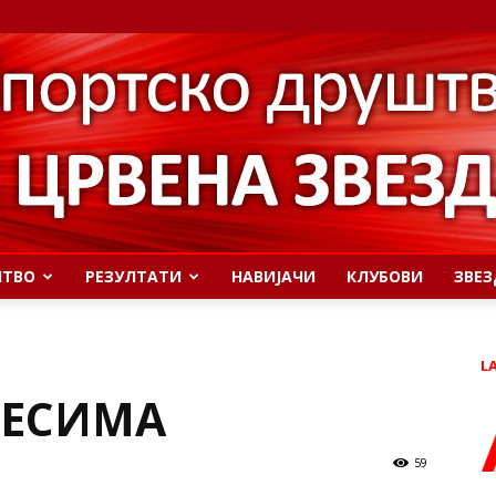
ШТВО
РЕЗУЛТАТИ
НАВИЈАЧИ
КЛУБОВИ
ЗВЕЗ
L
ЧЕСИМА
59