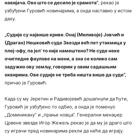
навијача. Ово што се десило је срамота“
, рекао је
узбуђени Гуровић новинарима, а онда наставио у истом
даху.
„Судије су највише криве. Онај (Миливоје) Јовчић и
(Драган) Нешковић суде Звезди већ пет утакмица у
плеј-офу, па јел’ то није намештено? Не суде неке
очигледне фаулове на мени, а зна се колико сам
задужио ову земљу, говорим у овим садашњим
оквирима. Ове судије не треба ништа више да суде“,
причао је Гуровић.
Када су му Јеретин и Радивојевић дошапнули да ћути,
Гуровић је узбуђено то одбио, а онда је поменуо
„Доминикану“ и „прање новца“. Генерални менаџер
Црвене звезде Игор Жежељ рекао је да му је драго што
су играчи пред новинарима рекли да неће да играју.