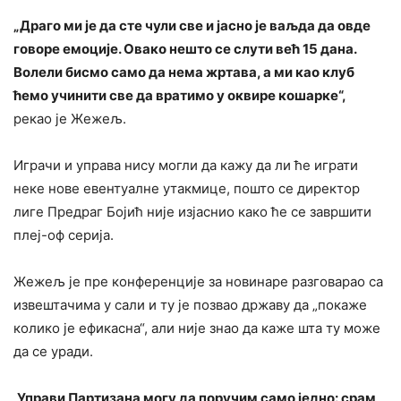
„Драго ми је да сте чули све и јасно је ваљда да овде
говоре емоције. Овако нешто се слути већ 15 дана.
Волели бисмо само да нема жртава, а ми као клуб
ћемо учинити све да вратимо у оквире кошарке“,
рекао је Жежељ.
Играчи и управа нису могли да кажу да ли ће играти
неке нове евентуалне утакмице, пошто се директор
лиге Предраг Бојић није изјаснио како ће се завршити
плеј-оф серија.
Жежељ је пре конференције за новинаре разговарао са
извештачима у сали и ту је позвао државу да „покаже
колико је ефикасна“, али није знао да каже шта ту може
да се уради.
„Управи Партизана могу да поручим само једно: срам