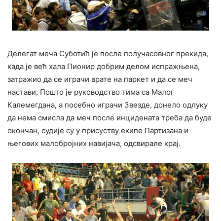
Делегат меча Суботић је после получасовног прекида,
када је већ хала Пионир добрим делом испражњена,
затражио да се играчи врате на паркет и да се меч
настави. Пошто је руководство тима са Малог
Калемегдана, а посебно играчи Звезде, донело одлуку
да нема смисла да меч после инцидената треба да буде
окончан, судије су у присуству екипе Партизана и
његових малобројних навијача, одсвирале крај.