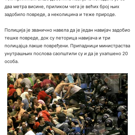
два метра висине, приликом чега је већих број њих
задобило повреде, а неколицина и теже природе.
Полиција је званично навела да је један навијач задобио
тешке повреде, док су петорица навијача и три
полицајца лакше повређени. Припадници министраства
унутрашњих послова саопштили су и да је ухапшено 20
особа.