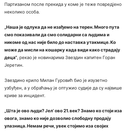
Партизаном после прекида у коме је теже повредјено
неколико особа.
„Наша је одлука да не изађемо на терен. Много пута
смо показивали да смо солидарни са људима и
никоме од нас није било до наставка утакмице. Ко
може да мисли на кошарку када види како страдају
деца“
, рекао је новинарима Звездин капитен Горан
Јеретин.
Звездино крило Милан Гуровић био је изузетно
узбуђен, а у обраћању је оптужио судије да су највише
криве за инцидент.
„Шта је ово људи? Јел’ ово 21. век? Знамо ко стоји иза
овога, знамо ко није дозволио слободну продају
улазница. Немам речи, увек стојимо иза својих