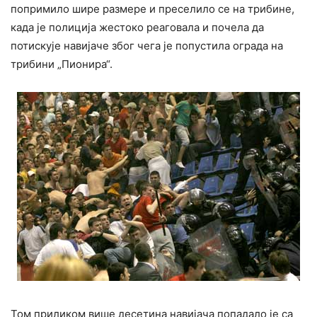
попримило шире размере и преселило се на трибине,
када је полиција жестоко реаговала и почела да
потискује навијаче због чега је попустила ограда на
трибини „Пионира“.
Том приликом више десетина навијача попадало је са