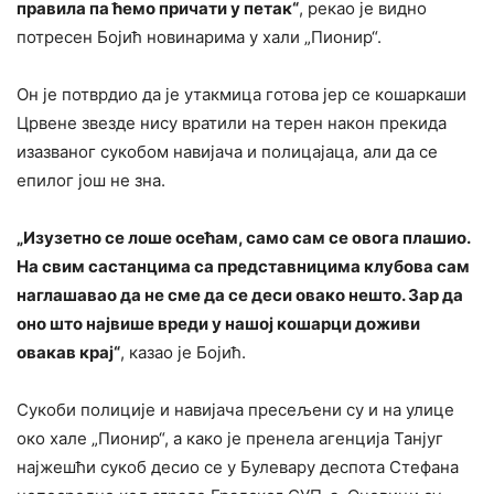
правила па ћемо причати у петак“
, рекао је видно
потресен Бојић новинарима у хали „Пионир“.
Он је потврдио да је утакмица готова јер се кошаркаши
Црвене звезде нису вратили на терен након прекида
изазваног сукобом навијача и полицајаца, али да се
епилог још не зна.
„Изузетно се лоше осећам, само сам се овога плашио.
На свим састанцима са представницима клубова сам
наглашавао да не сме да се деси овако нешто. Зар да
оно што највише вреди у нашој кошарци доживи
овакав крај“
, казао је Бојић.
Сукоби полиције и навијача пресељени су и на улице
око хале „Пионир“, а како је пренела агенција Танјуг
најжешћи сукоб десио се у Булевару деспота Стефана