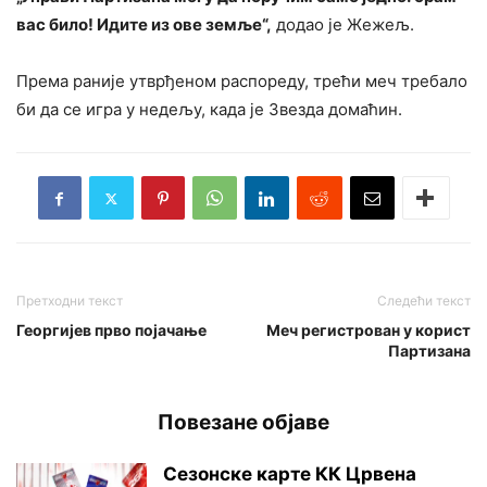
вас било! Идите из ове земље“,
додао је Жежељ.
Према раније утврђеном распореду, трећи меч требало
би да се игра у недељу, када је Звезда домаћин.
Претходни текст
Следећи текст
Георгијев прво појачање
Меч регистрован у корист
Партизана
Повезане објаве
Сезонске карте КК Црвена