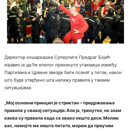
Директор кошаркашке Суперлиге Предраг Бојић
изјавио је да ће епилог прекинуте утакмице између
Партизана и Црвене звезде бити познат у петак, након
што буде утврђено шта налажу правила у таквим
ситуацијама.
„Мој основни принцип је стриктан – придржавање
правила у свакој ситуацији. Али ја, тренутно, не знам
каква су правила када се овако нешто деси. Молим
вас, немојте ме ништа питати, морам да проучим