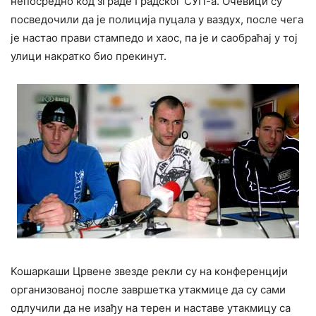
непосредно код зграде Градског СУП-а. Очевици су
посведочили да је полиција пуцала у ваздух, после чега
је настао прави стампедо и хаос, па је и саобраћај у тој
улици накратко био прекинут.
Кошаркаши Црвене звезде рекли су на конференцији
организованој после завршетка утакмице да су сами
одлучили да не изађу на терен и наставе утакмицу са