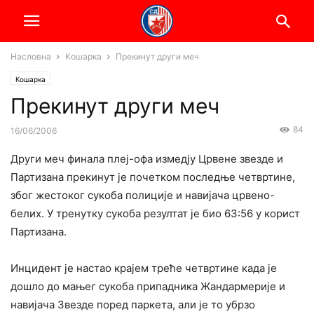
Насловна
Кошарка
Прекинут други меч
Кошарка
Прекинут други меч
84
16/06/2006
Други меч финала плеј-офа измедју Црвене звезде и
Партизана прекинут је почетком последње четвртине,
због жестоког сукоба полиције и навијача црвено-
белих. У тренутку сукоба резултат је био 63:56 у корист
Партизана.
Инцидент је настао крајем треће четвртине када је
дошло до мањег сукоба припадника Жандармерије и
навијача Звезде поред паркета, али је то убрзо