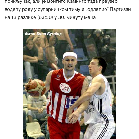
прикључак, али је Вонтиго Камингс тада преузео
водећу ролу у супарничком тиму и „одлепио“ Партизан
на 13 разлике (63:50) у 30. минуту меча.