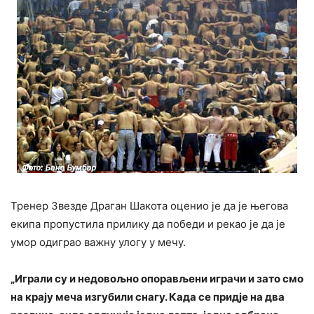
Тренер Звезде Драган Шакота оценио је да је његова
екипа пропустила прилику да победи и рекао је да је
умор одиграо важну улогу у мечу.
„Играли су и недовољно опорављени играчи и зато смо
на крају меча изгубили снагу. Када се придје на два