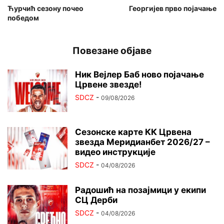
Ћурчић сезону почео
Георгијев прво појачање
победом
Повезане објаве
Ник Вејлер Баб ново појачање
Црвене звезде!
SDCZ
-
09/08/2026
Сезонске карте КК Црвена
звезда Меридианбет 2026/27 –
видео инструкције
SDCZ
-
04/08/2026
Радошић на позајмици у екипи
СЦ Дерби
SDCZ
-
04/08/2026