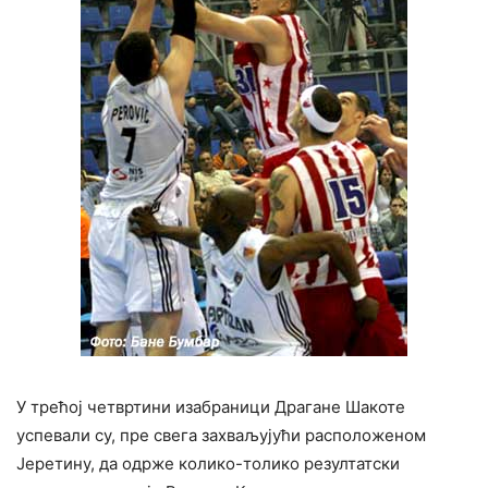
У трећој четвртини изабраници Драгане Шакоте
успевали су, пре свега захваљујући расположеном
Јеретину, да одрже колико-толико резултатски