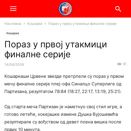
Насловна
Кошарка
Пораз у првој утакмици финалне серије
Кошарка
Пораз у првој утакмици
финалне серије
91
14/06/2006
Кошаркаши Црвене звезде претрпели су пораз у првом
мечу финалне серије плеј-офа Синалцо Суперлиге од
Партизана, резултатом 78:84 (18:27, 22:17, 13:19, 25:21).
Од старта меча Партизан је наметнуо свој стил игре, а
готово летеће, хокејашке измене Душка Вујошевића
резултирале су вођством од девет поена вишка после
првих 10 минута.