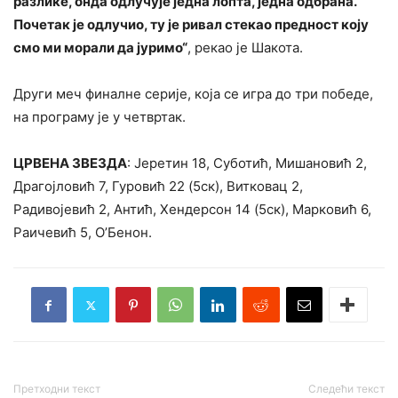
разлике, онда одлучује једна лопта, једна одбрана.
Почетак је одлучио, ту је ривал стекао предност коју
смо ми морали да јуримо“
, рекао је Шакота.
Други меч финалне серије, која се игра до три победе,
на програму је у четвртак.
ЦРВЕНА ЗВЕЗДА
: Јеретин 18, Суботић, Мишановић 2,
Драгојловић 7, Гуровић 22 (5ск), Витковац 2,
Радивојевић 2, Антић, Хендерсон 14 (5ск), Марковић 6,
Раичевић 5, О’Бенон.
Претходни текст
Следећи текст