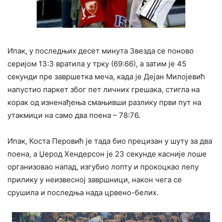
Ипак, у последњих десет минута Звезда се поново
серијом 13:3 вратила у трку (69:66), а затим је 45
секунди пре завршетка меча, када је Дејан Милојевић
напустио паркет због пет личних грешака, стигла на
корак од изненађења смањивши разлику први пут на
утакмици на само два поена – 78:76.
Ипак, Коста Перовић је тада био прецизан у шуту за два
поена, а Џерод Хендерсон је 23 секунде касније лоше
организовао напад, изгубио лопту и прокоцкао лепу
прилику у неизвесној завршници, након чега се
срушила и последња нада црвено-белих.