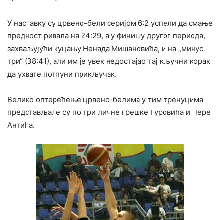
У наставку су црвено-бели серијом 6:2 успели да смање
предност ривала на 24:29, а у финишу другог периода,
захваљујући куцању Ненада Мишановића, и на „минус
три“ (38:41), али им је увек недостајао тај кључни корак
да ухвате потпуни прикључак.
Велико оптерећење црвено-белима у тим тренуцима
представљале су по три личне грешке Гуровића и Пере
Антића.